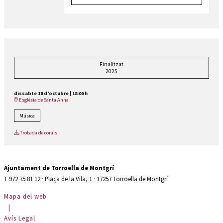
Finalitzat
2025
dissabte 18 d’octubre
|
18:00 h
Església de Santa Anna
Música
Trobada de corals
Ajuntament de Torroella de Montgrí
T 972 75 81 12 · Plaça de la Vila, 1 · 17257 Torroella de Montgrí
Mapa del web
|
Avís Legal