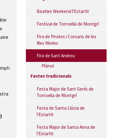
Beatles Weekend l'Estartit
able
Festival de Torroella de Montgrí
a
Fira de Pirates i Corsaris de les
aire
Illes Medes
Fira de Sant Andreu
Plànol
ampli
Festes tradicionals
Festa Major de Sant Genís de
stra
Torroella de Montgrí
Festa de Santa Llúcia de
l'Estartit
)
Festa Major de Santa Anna de
l'Estartit