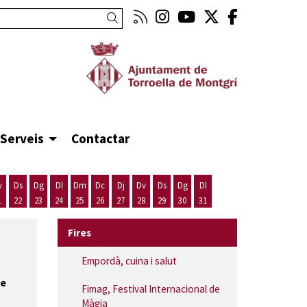
Link a rss
Link a instagram
Link a youtube
Link a twitte
Link a fa
Cercar
Serveis
Contactar
v
Ds
Dg
Dl
Dm
Dc
Dj
Dv
Ds
Dg
Dl
1
22
23
24
25
26
27
28
29
30
31
st
 d'agost
 20 d'agost
Divendres 21 d'agost
Dissabte 22 d'agost
Diumenge 23 d'agost
Dilluns 24 d'agost
Dimarts 25 d'agost
Dimecres 26 d'agost
Dijous 27 d'agost
Divendres 28 d'agost
Dissabte 29 d'agost
Diumenge 30 d'agost
Dilluns 31 d'agost
Fires
Empordà, cuina i salut
le
Fimag, Festival Internacional de
Màgia