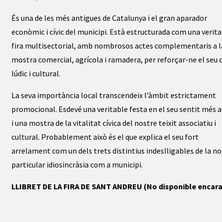
És una de les més antigues de Catalunya i el gran aparador
econòmic i cívic del municipi. Està estructurada com una verit
fira multisectorial, amb nombrosos actes complementaris a l
mostra comercial, agrícola i ramadera, per reforçar-ne el seu c
lúdic i cultural.
La seva importància local transcendeix l’àmbit estrictament
promocional. Esdevé una veritable festa en el seu sentit més 
i una mostra de la vitalitat cívica del nostre teixit associatiu i
cultural. Probablement això és el que explica el seu fort
arrelament com un dels trets distintius indeslligables de la no
particular idiosincràsia com a municipi.
LLIBRET DE LA FIRA DE SANT ANDREU (No disponible encara