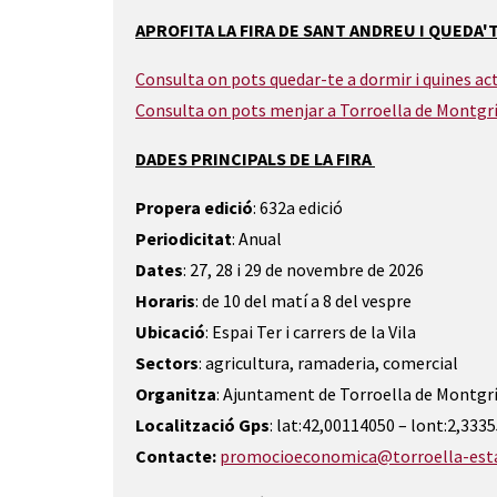
APROFITA LA FIRA DE SANT ANDREU I QUEDA'
Consulta on pots quedar-te a dormir i quines act
Consulta on pots menjar a Torroella de Montgrí 
DADES PRINCIPALS DE LA FIRA
Propera edició
: 632a edició
Periodicitat
: Anual
Dates
: 27, 28 i 29 de novembre de 2026
Horaris
: de 10 del matí a 8 del vespre
Ubicació
: Espai Ter i carrers de la Vila
Sectors
: agricultura, ramaderia, comercial
Organitza
: Ajuntament de Torroella de Montgr
Localització Gps
: lat:42,00114050 – lont:2,333
Contacte:
promocioeconomica@torroella-esta