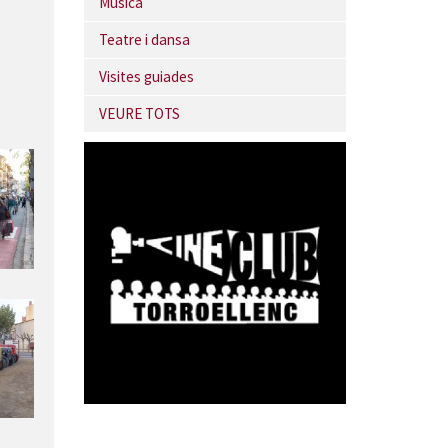
Música
Teatre i dansa
Visites guiades
VEURE TOTS