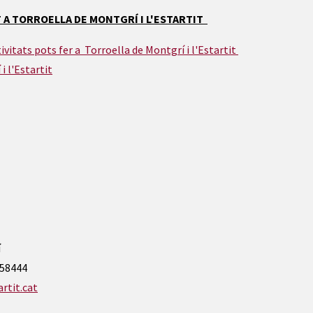
T A TORROELLA DE MONTGRÍ I L'ESTARTIT
ivitats pots fer a Torroella de Montgrí i l'Estartit
i l'Estartit
í
558444
rtit.cat