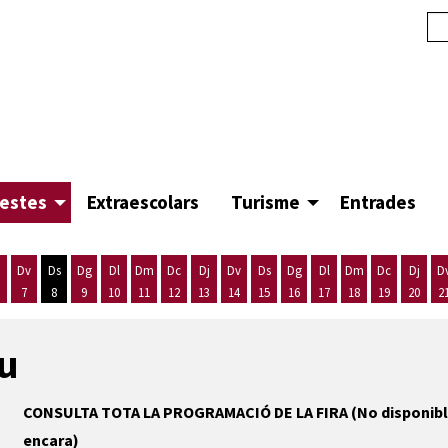
festes
Extraescolars
Turisme
Entrades
Dv
Ds
Dg
Dl
Dm
Dc
Dj
Dv
Ds
Dg
Dl
Dm
Dc
Dj
D
7
8
9
10
11
12
13
14
15
16
17
18
19
20
2
'agost
es 5 d'agost
ijous 6 d'agost
Divendres 7 d'agost
Dissabte 8 d'agost
Diumenge 9 d'agost
Dilluns 10 d'agost
Dimarts 11 d'agost
Dimecres 12 d'agost
Dijous 13 d'agost
Divendres 14 d'agost
Dissabte 15 d'agost
Diumenge 16 d'agost
Dilluns 17 d'agost
Dimarts 18 d'ago
Dimecres 19
Dijous
eu
CONSULTA TOTA LA PROGRAMACIÓ DE LA FIRA (No disponib
encara)