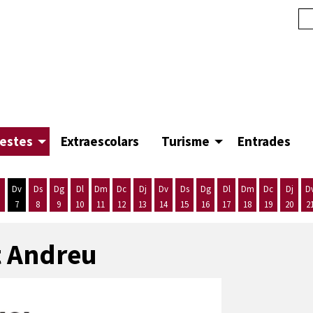
festes
Extraescolars
Turisme
Entrades
Dv
Ds
Dg
Dl
Dm
Dc
Dj
Dv
Ds
Dg
Dl
Dm
Dc
Dj
D
7
8
9
10
11
12
13
14
15
16
17
18
19
20
2
'agost
es 5 d'agost
ijous 6 d'agost
Divendres 7 d'agost
Dissabte 8 d'agost
Diumenge 9 d'agost
Dilluns 10 d'agost
Dimarts 11 d'agost
Dimecres 12 d'agost
Dijous 13 d'agost
Divendres 14 d'agost
Dissabte 15 d'agost
Diumenge 16 d'agost
Dilluns 17 d'agost
Dimarts 18 d'ago
Dimecres 19
Dijous
t Andreu