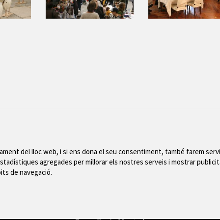
nament del lloc web, i si ens dona el seu consentiment, també farem servi
stadístiques agregades per millorar els nostres serveis i mostrar publicit
Mapa del web
|
Avís
bits de navegació.
 de Montgrí