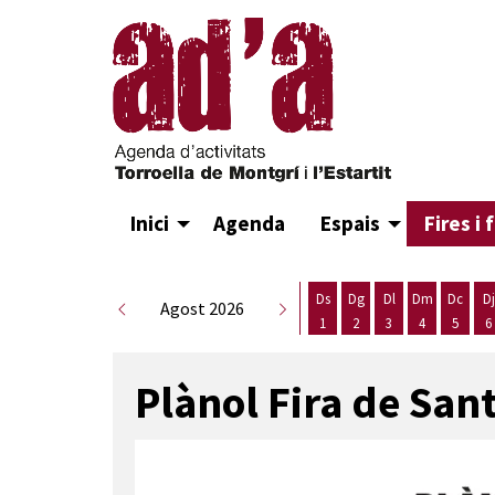
Inici
Agenda
Espais
Fires i 
Ds
Dg
Dl
Dm
Dc
Dj
Agost 2026
1
2
3
4
5
6
Dissabte 1 d'agost
Diumenge 2 d'agost
Dilluns 3 d'agost
Dimarts 4 d
Dimecr
D
Plànol Fira de San