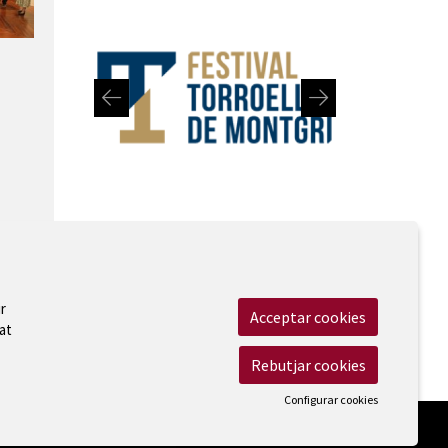
Diapositiva 1 de 2: Festival de Torroella de Montgrí
r
Acceptar cookies
at
 Legal
|
Cookies
|
Contactar
|
Accessibilitat
Rebutjar cookies
Configurar cookies