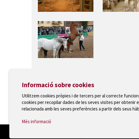
Informació sobre cookies
Utilitzem cookies pròpies i de tercers per al correcte funcio
cookies per recopilar dades de les seves visites per obtenir e
Ajuntament de Torroella de Montgrí
relacionada amb les seves preferències a partir dels seus hà
T 972 75 81 12 · Plaça de la Vila, 1 · 17257 Torroella
Més informació