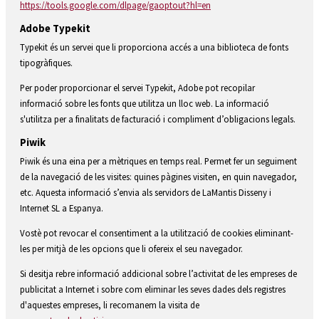
https://tools.google.com/dlpage/gaoptout?hl=en
Adobe Typekit
Typekit és un servei que li proporciona accés a una biblioteca de fonts
tipogràfiques.
Per poder proporcionar el servei Typekit, Adobe pot recopilar
informació sobre les fonts que utilitza un lloc web. La informació
s'utilitza per a finalitats de facturació i compliment d’obligacions legals.
Piwik
Piwik és una eina per a mètriques en temps real. Permet fer un seguiment
de la navegació de les visites: quines pàgines visiten, en quin navegador,
etc. Aquesta informació s’envia als servidors de LaMantis Disseny i
Internet SL a Espanya.
Vostè pot revocar el consentiment a la utilització de cookies eliminant-
les per mitjà de les opcions que li ofereix el seu navegador.
Si desitja rebre informació addicional sobre l’activitat de les empreses de
publicitat a Internet i sobre com eliminar les seves dades dels registres
d'aquestes empreses, li recomanem la visita de