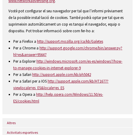
www.networkadvertising.org
.
Vostè pot configurar el seu navegador per tal que l’informi prèviament
de la possible instal·lació de cookies. També podrà optar per tal que es
suprimeixin automàticament un cop es tanqui el navegador, equip o
dispositiu. Pot trobar informació sobre com fer-ho a:
Per a Firefox a
http://support.mozilla.org/ca/kb/Galetes
Per a Chrome a
http://support.google.com/chrome/bin/answer.py?
hl=es&answer=95647
Per a Explorer
http://windows.microsoft.com/es-es/windows7/how-
to-manage-cookies-in-internet-explorer-9
Per a Safari
http://support.apple.com/kb/ph5042
Per a Safari per a IOS
http://support.apple.com/kb/HT1677?
viewlocale=es_ES&locale=es_ES
Per a Opera a
http://help.opera.com/Windows/11.50/es-
ES/cookies.html
Altres
Activitats esportives