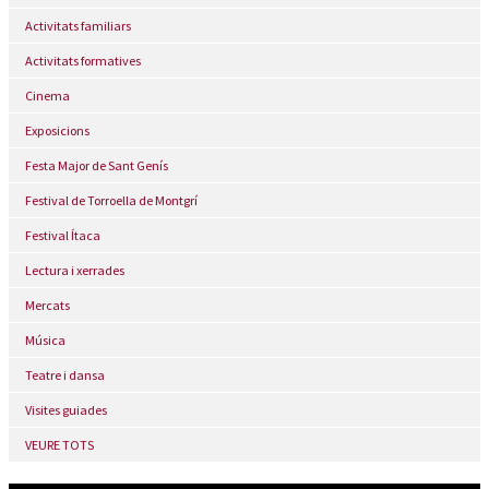
Activitats familiars
Activitats formatives
Cinema
Exposicions
Festa Major de Sant Genís
Festival de Torroella de Montgrí
Festival Ítaca
Lectura i xerrades
Mercats
Música
Teatre i dansa
Visites guiades
VEURE TOTS