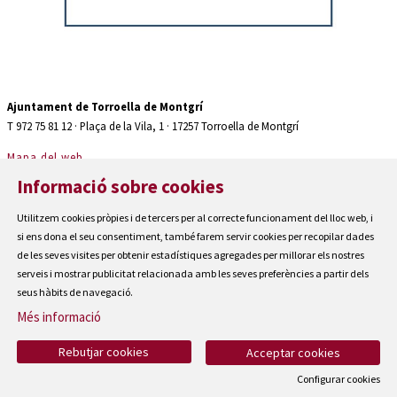
Diapositiva 2 de 2: Auditori teatre espaiter Torroella de Montgrí
Ajuntament de Torroella de Montgrí
T 972 75 81 12 · Plaça de la Vila, 1 · 17257 Torroella de Montgrí
Mapa del web
|
Informació sobre cookies
Avís Legal
|
Utilitzem cookies pròpies i de tercers per al correcte funcionament del lloc web, i
Cookies
si ens dona el seu consentiment, també farem servir cookies per recopilar dades
|
de les seves visites per obtenir estadístiques agregades per millorar els nostres
Contactar
serveis i mostrar publicitat relacionada amb les seves preferències a partir dels
seus hàbits de navegació.
|
Accessibilitat
Més informació
Rebutjar cookies
Acceptar cookies
Configurar cookies