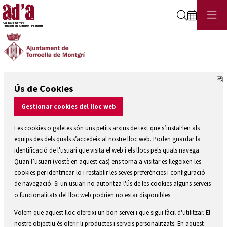
Cerca
C
Ús de Cookies
Gestionar cookies del lloc web
Les cookies o galetes són uns petits arxius de text que s’instal·len als
equips des dels quals s’accedeix al nostre lloc web. Poden guardar la
identificació de l'usuari que visita el web i els llocs pels quals navega.
Quan l’usuari (vostè en aquest cas) ens torna a visitar es llegeixen les
cookies per identificar-lo i restablir les seves preferències i configuració
de navegació. Si un usuari no autoritza l'ús de les cookies alguns serveis
o funcionalitats del lloc web podrien no estar disponibles.
Volem que aquest lloc ofereixi un bon servei i que sigui fàcil d'utilitzar. El
nostre objectiu és oferir-li productes i serveis personalitzats. En aquest