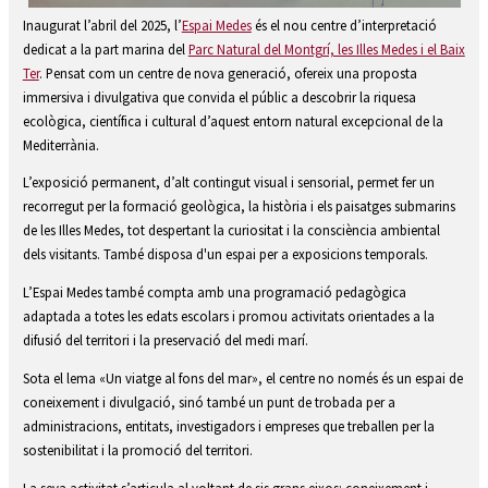
Diapositiva 3 de 7
Inaugurat l’abril del 2025, l’
Espai Medes
és el nou centre d’interpretació
dedicat a la part marina del
Parc Natural del Montgrí, les Illes Medes i el Baix
Ter
. Pensat com un centre de nova generació, ofereix una proposta
immersiva i divulgativa que convida el públic a descobrir la riquesa
ecològica, científica i cultural d’aquest entorn natural excepcional de la
Mediterrània.
L’exposició permanent, d’alt contingut visual i sensorial, permet fer un
recorregut per la formació geològica, la història i els paisatges submarins
de les Illes Medes, tot despertant la curiositat i la consciència ambiental
dels visitants. També disposa d'un espai per a exposicions temporals.
L’Espai Medes també compta amb una programació pedagògica
adaptada a totes les edats escolars i promou activitats orientades a la
difusió del territori i la preservació del medi marí.
Sota el lema «Un viatge al fons del mar», el centre no només és un espai de
coneixement i divulgació, sinó també un punt de trobada per a
administracions, entitats, investigadors i empreses que treballen per la
sostenibilitat i la promoció del territori.
La seva activitat s’articula al voltant de sis grans eixos: coneixement i