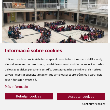
Informació sobre cookies
Utilitzem cookies pròpies i de tercers per al correcte funcionament del lloc web, i
Escola Portitxol
si ens dona el seu consentiment, també farem servir cookies per recopilar dades
de les seves visites per obtenir estadístiques agregades per millorar els nostres
serveis i mostrar publicitat relacionada amb les seves preferències a partir dels
seus hàbits de navegació.
Més informació
Rebutjar cookies
Acceptar cookies
Configurar cookies