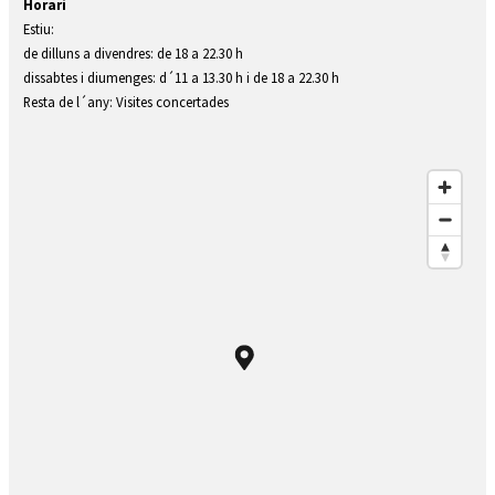
Horari
Estiu:
de dilluns a divendres: de 18 a 22.30 h
dissabtes i diumenges: d´11 a 13.30 h i de 18 a 22.30 h
Resta de l´any: Visites concertades