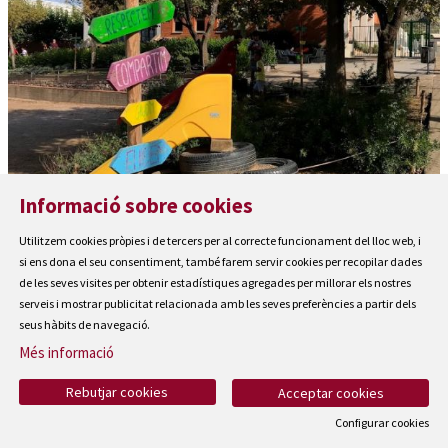
Informació sobre cookies
Escola Guillem de Montgrí
Utilitzem cookies pròpies i de tercers per al correcte funcionament del lloc web, i
si ens dona el seu consentiment, també farem servir cookies per recopilar dades
de les seves visites per obtenir estadístiques agregades per millorar els nostres
serveis i mostrar publicitat relacionada amb les seves preferències a partir dels
seus hàbits de navegació.
Més informació
Rebutjar cookies
Acceptar cookies
Configurar cookies