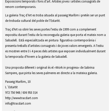
Diapositiva 2 de 2: Traç d'Art
Exposicions temporals i fons d’art. Artistes joves i artistes consagrats de
renom contemporanis.
La galeria Traç d’Art es troba situada al passeig Marítim i pretén ser un punt
de trobada cultural del poble de l’Estartit.
Traç d'Art va obrir les seves portes l'estiu de 1999 com a complement
expositiu durant l'estiu de la reconeguda galeria que porta el mateix nom a
Sabadell. Està especialitzada en pintura figurativa contemporània i
presenta treballs d'artistes consagrats i de joves valors emergents. A l'estiu
es mostren entre 3 i 4 peces dels artistes que exposen individualment durant
la temporada d'hivern a la galeria de Sabadell.
Una proposta diferent i original és el «Work in progress» de Sabrina
Sampere, que pinta les seves palmeres en directe a la mateixa galeria.
Passeig Marítim, 10
L´Estartit
972 750 948 / 636 953 314
http://www.tracdart.com
info@tracdart.com