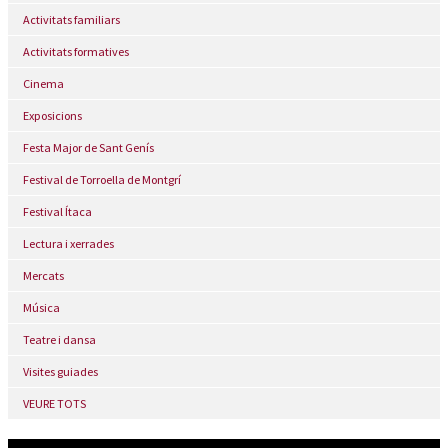
Activitats familiars
Activitats formatives
Cinema
Exposicions
Festa Major de Sant Genís
Festival de Torroella de Montgrí
Festival Ítaca
Lectura i xerrades
Mercats
Música
Teatre i dansa
Visites guiades
VEURE TOTS