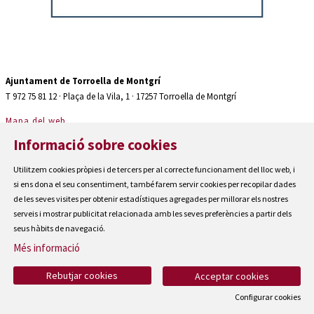
Diapositiva 2 de 2: Auditori teatre espaiter Torroella de Montgrí
Ajuntament de Torroella de Montgrí
T 972 75 81 12 · Plaça de la Vila, 1 · 17257 Torroella de Montgrí
Mapa del web
|
Informació sobre cookies
Avís Legal
|
Utilitzem cookies pròpies i de tercers per al correcte funcionament del lloc web, i
Cookies
si ens dona el seu consentiment, també farem servir cookies per recopilar dades
|
de les seves visites per obtenir estadístiques agregades per millorar els nostres
Contactar
serveis i mostrar publicitat relacionada amb les seves preferències a partir dels
seus hàbits de navegació.
|
Accessibilitat
Més informació
Rebutjar cookies
Acceptar cookies
Configurar cookies