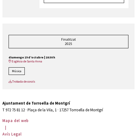
Finalitzat
2025
diumenge 19 d’octubre
|
10:30 h
Església de Santa Anna
Música
Trobada de corals
Ajuntament de Torroella de Montgrí
T 972 75 81 12 · Plaça de la Vila, 1 · 17257 Torroella de Montgrí
Mapa del web
|
Avís Legal