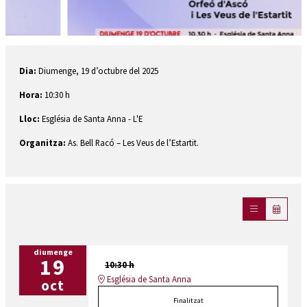
Diapositiva 1 de 2
Dia:
Diumenge,
19 d’octubre del 2025
Hora:
10:30 h
Lloc:
Església de Santa Anna - L'E
Organitza:
As. Bell Racó – Les Veus de l’Estartit.
diumenge
19
10:30 h
Església de Santa Anna
oct
Finalitzat