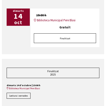
dimarts
14
19:00 h
Biblioteca Municipal Pere Blasi
oct
Gratuït
Finalitzat
Finalitzat
2025
dimarts 14 d’octubre
|
19:00 h
Biblioteca Municipal Pere Blasi
Lectura i xerrades