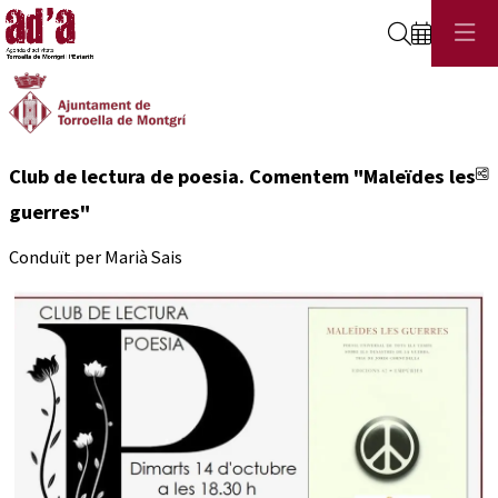
Cerca
C
Club de lectura de poesia. Comentem "Maleïdes les
guerres"
Conduït per Marià Sais