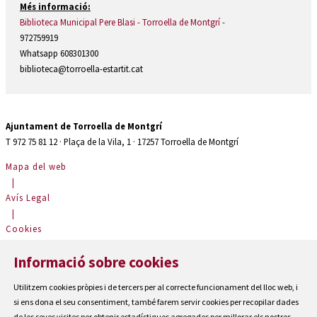
Més informació:
Biblioteca Municipal Pere Blasi - Torroella de Montgrí -
972759919
Whatsapp 608301300
biblioteca@torroella-estartit.cat
Ajuntament de Torroella de Montgrí
T 972 75 81 12 · Plaça de la Vila, 1 · 17257 Torroella de Montgrí
Mapa del web
|
Avís Legal
|
Cookies
|
Informació sobre cookies
Contactar
|
Utilitzem cookies pròpies i de tercers per al correcte funcionament del lloc web, i
Accessibilitat
si ens dona el seu consentiment, també farem servir cookies per recopilar dades
de les seves visites per obtenir estadístiques agregades per millorar els nostres