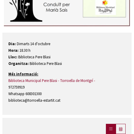
Diapositiva 1 de 1
Dia:
Dimarts 14 d'octubre
Hora:
18.30 h
Lloc:
Biblioteca Pere Blasi
Organitza:
Biblioteca Pere Blasi
Més informació:
Biblioteca Municipal Pere Blasi - Torroella de Montgrí -
972759919
Whatsapp 608301300
biblioteca@torroella-estartit.cat