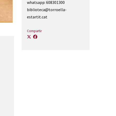
whatsapp: 608301300
biblioteca@torroella-
estartit.cat
Compartir