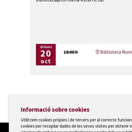
dilluns
20
18:00 h
Biblioteca Munic
oct
Ajuntament de Torroella de Montgrí
Informació sobre cookies
T 972 75 81 12 · Plaça de la Vila, 1 · 17257 Torroella
Utilitzem cookies pròpies i de tercers per al correcte funcio
cookies per recopilar dades de les seves visites per obtenir e