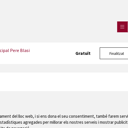
ipal Pere Blasi
Gratuït
Finalitzat
Mapa del web
|
Avís
 de Montgrí
nament del lloc web, i si ens dona el seu consentiment, també farem servi
stadístiques agregades per millorar els nostres serveis i mostrar publicit