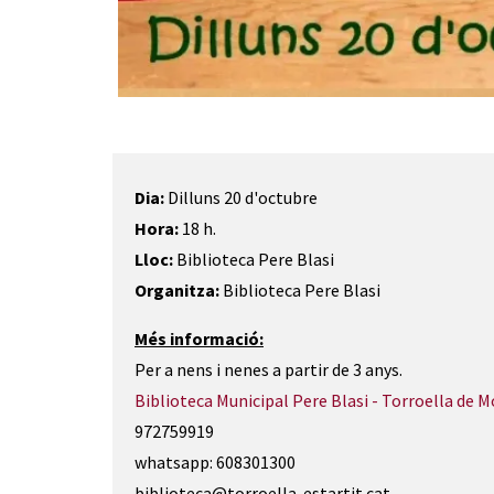
Diapositiva 1 de 1
Dia:
Dilluns 20 d'octubre
Hora:
18 h.
Lloc:
Biblioteca Pere Blasi
Organitza:
Biblioteca Pere Blasi
Més informació:
Per a nens i nenes a partir de 3 anys.
Biblioteca Municipal Pere Blasi - Torroella de M
972759919
whatsapp: 608301300
biblioteca@torroella-estartit.cat