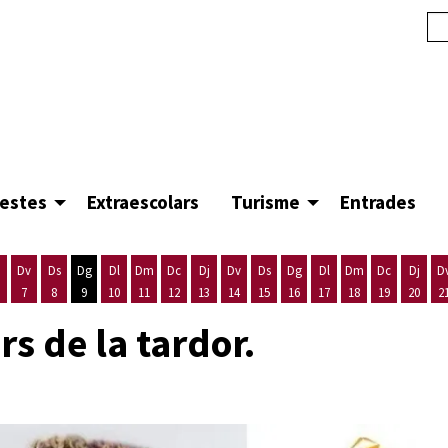
festes
Extraescolars
Turisme
Entrades
Dv
Ds
Dg
Dl
Dm
Dc
Dj
Dv
Ds
Dg
Dl
Dm
Dc
Dj
D
7
8
9
10
11
12
13
14
15
16
17
18
19
20
2
'agost
es 5 d'agost
ijous 6 d'agost
Divendres 7 d'agost
Dissabte 8 d'agost
Diumenge 9 d'agost
Dilluns 10 d'agost
Dimarts 11 d'agost
Dimecres 12 d'agost
Dijous 13 d'agost
Divendres 14 d'agost
Dissabte 15 d'agost
Diumenge 16 d'agost
Dilluns 17 d'agost
Dimarts 18 d'ago
Dimecres 19
Dijous
rs de la tardor.