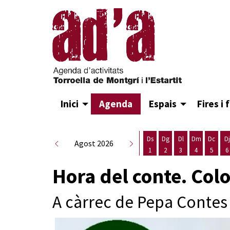
Inici
Agenda
Espais
Fires i 
Ds
Dg
Dl
Dm
Dc
Dj
Agost 2026
1
2
3
4
5
6
Dissabte 1 d'agost
Diumenge 2 d'agost
Dilluns 3 d'agost
Dimarts 4 d
Dimecr
D
Hora del conte. Colo
A càrrec de Pepa Contes