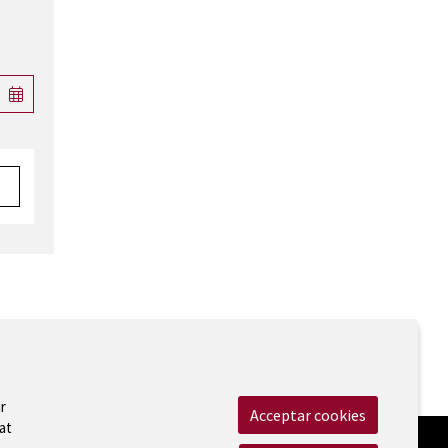
 Legal
|
Cookies
|
Contactar
|
Accessibilitat
r
Acceptar cookies
at