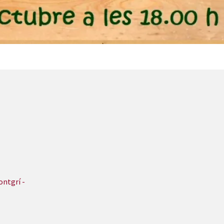
ontgrí -