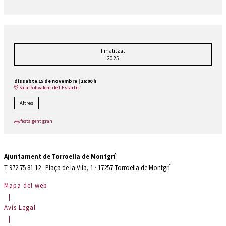
Finalitzat
2025
dissabte 15 de novembre
|
16:00 h
Sala Polivalent de l'Estartit
Altres
festa gent gran
Ajuntament de Torroella de Montgrí
T 972 75 81 12 · Plaça de la Vila, 1 · 17257 Torroella de Montgrí
Mapa del web
|
Avís Legal
|