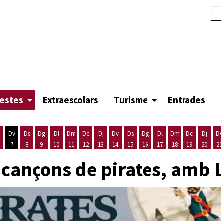
festes
Extraescolars
Turisme
Entrades
Dv
Ds
Dg
Dl
Dm
Dc
Dj
Dv
Ds
Dg
Dl
Dm
Dc
Dj
D
7
8
9
10
11
12
13
14
15
16
17
18
19
20
2
'agost
es 5 d'agost
ijous 6 d'agost
Divendres 7 d'agost
Dissabte 8 d'agost
Diumenge 9 d'agost
Dilluns 10 d'agost
Dimarts 11 d'agost
Dimecres 12 d'agost
Dijous 13 d'agost
Divendres 14 d'agost
Dissabte 15 d'agost
Diumenge 16 d'agost
Dilluns 17 d'agost
Dimarts 18 d'ago
Dimecres 19
Dijous
 cançons de pirates, amb 