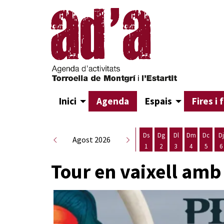
Inici
Agenda
Espais
Fires i 
Ds
Dg
Dl
Dm
Dc
Dj
Agost 2026
1
2
3
4
5
6
Dissabte 1 d'agost
Diumenge 2 d'agost
Dilluns 3 d'agost
Dimarts 4 d
Dimecr
D
Tour en vaixell amb