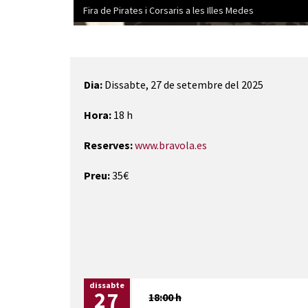
Fira de Pirates i Corsaris a les Illes Medes
Diapositiva 1 de 1
Dia:
Dissabte, 27 de setembre del 2025
Hora:
18 h
Reserves:
www.bravola.es
Preu:
35€
dissabte
27
18:00 h