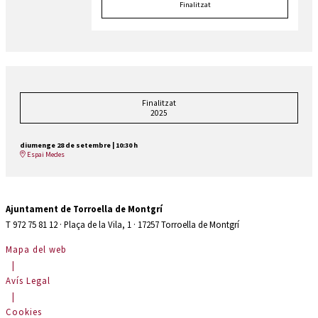
Finalitzat
Finalitzat
2025
diumenge 28 de setembre
|
10:30 h
Espai Medes
Ajuntament de Torroella de Montgrí
T 972 75 81 12 · Plaça de la Vila, 1 · 17257 Torroella de Montgrí
Mapa del web
|
Avís Legal
|
Cookies