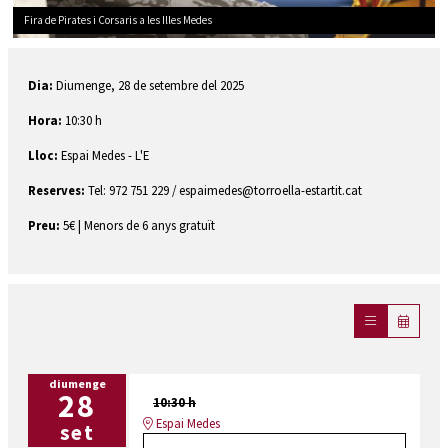
Fira de Pirates i Corsaris a les Illes Medes
Diapositiva 1 de 1
Dia:
Diumenge, 28 de setembre del 2025
Hora:
10:30 h
Lloc:
Espai Medes - L'E
Reserves:
Tel: 972 751 229 / espaimedes@torroella-estartit.cat
Preu:
5€ | Menors de 6 anys gratuït
diumenge
28
10:30 h
Espai Medes
set