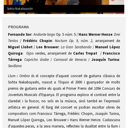
Sohta Nakabayashi
Diapositiva 1 de 1
PROGRAMA
Fernando Sor
:
Andante largo
Op. 5 núm. 5
/
Hans Werner Henze
:
Drei
Tentos
/
Frédéric Chopin
:
Nocturn
O
p. 9, n
úm
. 2,
arranjament de
Miguel Llobet
/
Leo Brouwer
:
La Gran Sarabanda
/
Manuel López
Quiroga
: Ojos verdes, arranjament de
Carles Trepat
/
Francisco
Tárrega
:
C
apricho árabe
/
Carnaval de Venecia
/
Joaquín Turina
:
Sevillana
Llum i Ombra
és el concepte d'aquest concert de guitarra clàssica de
Sohta Nakabayashi, nascut a Tòquio el 2000 i guanyador de molts
premis de guitarra entre els quals el Primer Premi del 109è Concurs de
Joventuts Musicals d'Espanya. El programa explora el contrast entre la
claredat i la foscor, no sols en la música, sinó també en l'expressió
artística en general. Al llarg del concert es podran escoltar obres de
compositors com Francisco Tárrega, Frédéric Chopin, Joaquín Turina,
Manuel López Quiroga, Leo Brouwer i Hans Werner Henze. Cadascuna
d'aquestes peces, a la seva manera, reflecteix la dualitat entre la llum i