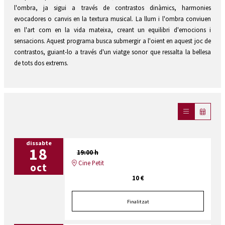
l'ombra, ja sigui a través de contrastos dinàmics, harmonies
evocadores o canvis en la textura musical. La llum i l'ombra conviuen
en l'art com en la vida mateixa, creant un equilibri d'emocions i
sensacions. Aquest programa busca submergir a l'oient en aquest joc de
contrastos, guiant-lo a través d'un viatge sonor que ressalta la bellesa
de tots dos extrems.
dissabte
18
19:00 h
Cine Petit
oct
10 €
Finalitzat