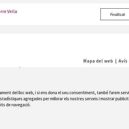
rre Vella
Finalitzat
Mapa del web
|
Avís
 de Montgrí
nament del lloc web, i si ens dona el seu consentiment, també farem servi
stadístiques agregades per millorar els nostres serveis i mostrar publicit
bits de navegació.