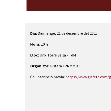
Diapositiva 1 de 1
Dia:
Diumenge, 21 de desembre del 2025
Hora:
10 h
Lloc:
Urb. Torre Vella - TdM
Organitza
: Gisfera i PNMMBT
Cal inscripció prèvia:
https://www.gisfera.com/g