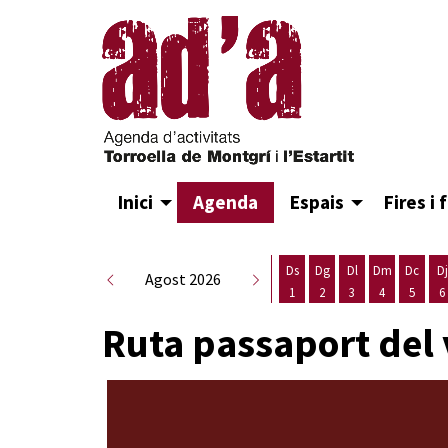
Inici
Agenda
Espais
Fires i 
Ds
Dg
Dl
Dm
Dc
Dj
Agost 2026
1
2
3
4
5
6
Dissabte 1 d'agost
Diumenge 2 d'agost
Dilluns 3 d'agost
Dimarts 4 d
Dimecr
D
Ruta passaport del