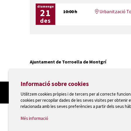
diumenge
21
10:00 h
Urbanització To
des
Ajuntament de Torroella de Montgrí
T 972 75 81 12 · Plaça de la Vila, 1 · 17257 Torroella
Informació sobre cookies
Utilitzem cookies pròpies i de tercers per al correcte funcio
cookies per recopilar dades de les seves visites per obtenir e
relacionada amb les seves preferències a partir dels seus hà
Més informació