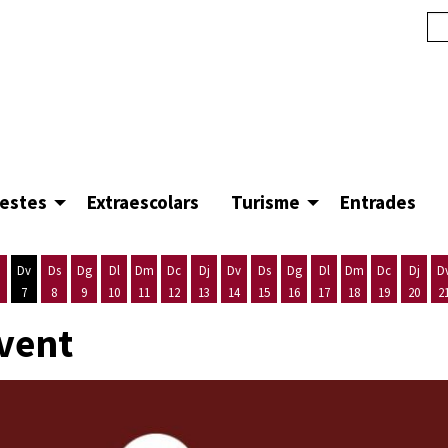
festes
Extraescolars
Turisme
Entrades
Dv
Ds
Dg
Dl
Dm
Dc
Dj
Dv
Ds
Dg
Dl
Dm
Dc
Dj
D
7
8
9
10
11
12
13
14
15
16
17
18
19
20
2
'agost
es 5 d'agost
ijous 6 d'agost
Divendres 7 d'agost
Dissabte 8 d'agost
Diumenge 9 d'agost
Dilluns 10 d'agost
Dimarts 11 d'agost
Dimecres 12 d'agost
Dijous 13 d'agost
Divendres 14 d'agost
Dissabte 15 d'agost
Diumenge 16 d'agost
Dilluns 17 d'agost
Dimarts 18 d'ago
Dimecres 19
Dijous
 vent