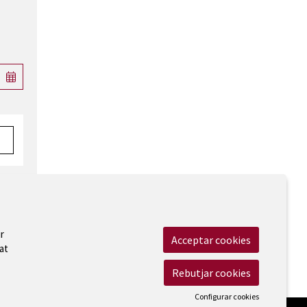
r
Acceptar cookies
at
 Legal
|
Cookies
|
Contactar
|
Accessibilitat
Rebutjar cookies
Configurar cookies