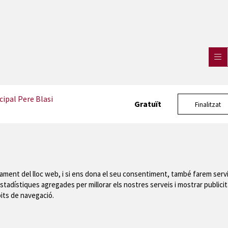
ipal Pere Blasi
Gratuït
Finalitzat
nament del lloc web, i si ens dona el seu consentiment, també farem servi
stadístiques agregades per millorar els nostres serveis i mostrar publicit
Mapa del web
|
Avís
bits de navegació.
 de Montgrí