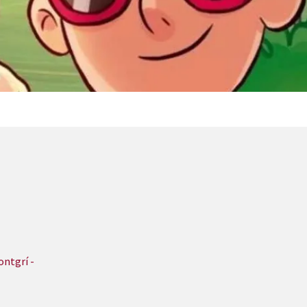
ontgrí -