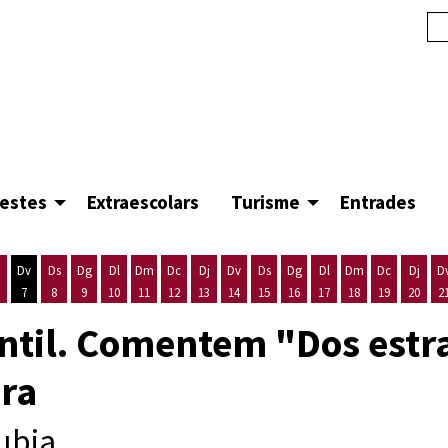
festes
Extraescolars
Turisme
Entrades
Dv
Ds
Dg
Dl
Dm
Dc
Dj
Dv
Ds
Dg
Dl
Dm
Dc
Dj
D
7
8
9
10
11
12
13
14
15
16
17
18
19
20
2
'agost
es 5 d'agost
ijous 6 d'agost
Divendres 7 d'agost
Dissabte 8 d'agost
Diumenge 9 d'agost
Dilluns 10 d'agost
Dimarts 11 d'agost
Dimecres 12 d'agost
Dijous 13 d'agost
Divendres 14 d'agost
Dissabte 15 d'agost
Diumenge 16 d'agost
Dilluns 17 d'agost
Dimarts 18 d'ago
Dimecres 19
Dijous
antil. Comentem "Dos est
bra
ubia