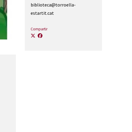
biblioteca@torroella-
estartit.cat
Compartir