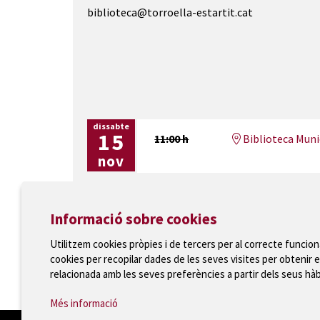
biblioteca@torroella-estartit.cat
dissabte
15
11:00 h
Biblioteca Munic
nov
Informació sobre cookies
Utilitzem cookies pròpies i de tercers per al correcte funcio
cookies per recopilar dades de les seves visites per obtenir e
Ajuntament de Torroella de Montgrí
relacionada amb les seves preferències a partir dels seus hà
T 972 75 81 12 · Plaça de la Vila, 1 · 17257 Torroella
Més informació