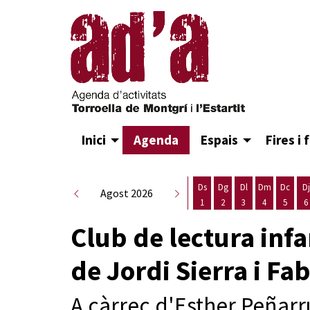
Inici
Agenda
Espais
Fires i 
Ds
Dg
Dl
Dm
Dc
Dj
Agost 2026
1
2
3
4
5
6
Dissabte 1 d'agost
Diumenge 2 d'agost
Dilluns 3 d'agost
Dimarts 4 d
Dimecr
D
Club de lectura inf
de Jordi Sierra i Fa
A càrrec d'Esther Peñarr