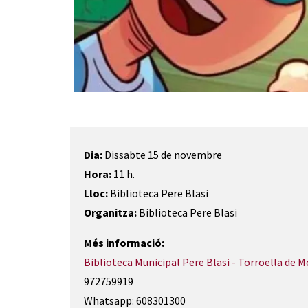
Diapositiva 1 de 1
Dia:
Dissabte 15 de novembre
Hora:
11 h.
Lloc:
Biblioteca Pere Blasi
Organitza:
Biblioteca Pere Blasi
Més informació:
Biblioteca Municipal Pere Blasi - Torroella de M
972759919
Whatsapp: 608301300