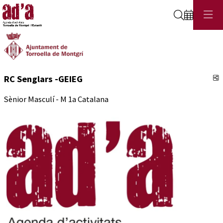
Cerca
C
RC Senglars -GEIEG
Sènior Masculí - M 1a Catalana