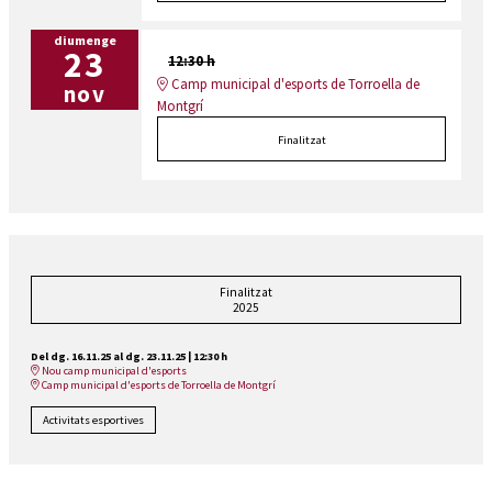
diumenge
23
12:30 h
Camp municipal d'esports de Torroella de
nov
Montgrí
Finalitzat
Finalitzat
2025
Del dg. 16.11.25
al dg. 23.11.25
|
12:30 h
Nou camp municipal d'esports
Camp municipal d'esports de Torroella de Montgrí
Activitats esportives