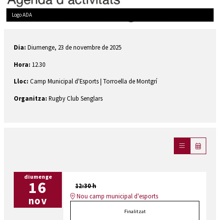
Logo ADA
Diapositiva 1 de 1
Dia:
Diumenge, 23 de novembre de 2025
Hora:
12.30
Lloc:
Camp Municipal d'Esports | Torroella de Montgrí
Organitza:
Rugby Club Senglars
diumenge
16
12:30 h
Nou camp municipal d'esports
nov
Finalitzat