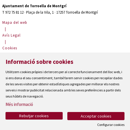
Ajuntament de Torroella de Montgrí
T 972 75 81 12 · Plaça de la Vila, 1 · 17257 Torroella de Montgrí
Mapa del web
|
Avís Legal
|
Cookies
|
Informació sobre cookies
Contactar
|
Utilitzem cookies pròpies i de tercers per al correcte funcionament del lloc web, i
Accessibilitat
si ens dona el seu consentiment, també farem servir cookies per recopilar dades
de les seves visites per obtenir estadístiques agregades per millorar els nostres
serveis i mostrar publicitat relacionada amb les seves preferències a partir dels
seus hàbits de navegació.
Més informació
Rebutjar cookies
Acceptar cookies
Configurar cookies