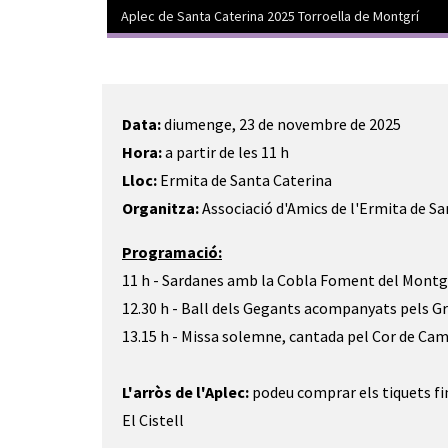
Aplec de Santa Caterina 2025 Torroella de Montgrí
Diapositiva 1 de 1
Data:
diumenge, 23 de novembre de 2025
Hora:
a partir de les 11 h
Lloc:
Ermita de Santa Caterina
Organitza:
Associació d'Amics de l'Ermita de S
Programació:
11 h - Sardanes amb la Cobla Foment del Montg
12.30 h - Ball dels Gegants acompanyats pels Gr
13.15 h - Missa solemne, cantada pel Cor de Ca
L'arròs de l'Aplec:
podeu comprar els tiquets fi
El Cistell