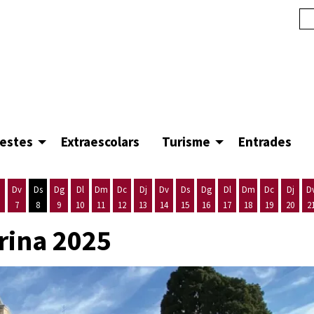
festes
Extraescolars
Turisme
Entrades
Dv
Ds
Dg
Dl
Dm
Dc
Dj
Dv
Ds
Dg
Dl
Dm
Dc
Dj
D
7
8
9
10
11
12
13
14
15
16
17
18
19
20
2
'agost
es 5 d'agost
ijous 6 d'agost
Divendres 7 d'agost
Dissabte 8 d'agost
Diumenge 9 d'agost
Dilluns 10 d'agost
Dimarts 11 d'agost
Dimecres 12 d'agost
Dijous 13 d'agost
Divendres 14 d'agost
Dissabte 15 d'agost
Diumenge 16 d'agost
Dilluns 17 d'agost
Dimarts 18 d'ago
Dimecres 19
Dijous
rina 2025