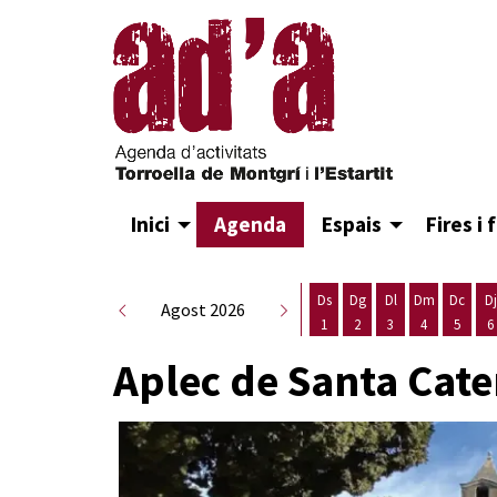
Inici
Agenda
Espais
Fires i 
Ds
Dg
Dl
Dm
Dc
Dj
Agost 2026
1
2
3
4
5
6
Dissabte 1 d'agost
Diumenge 2 d'agost
Dilluns 3 d'agost
Dimarts 4 d
Dimecr
D
Aplec de Santa Cate