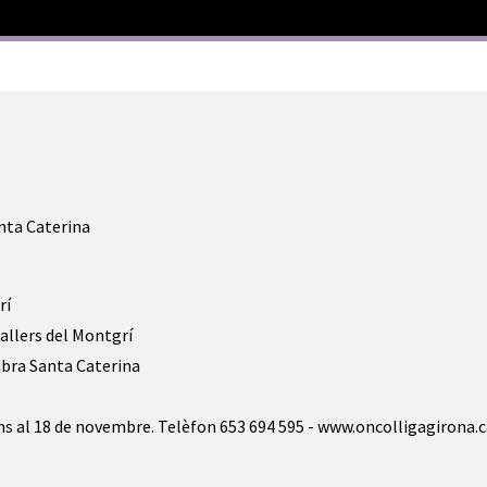
anta Caterina
rí
allers del Montgrí
mbra Santa Caterina
ns al 18 de novembre. Telèfon 653 694 595 - www.oncolligagirona.c