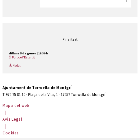
Finalitzat
dilluns 5 de gener
|
18:30 h
Port de l'Estartit
Nadal
Ajuntament de Torroella de Montgrí
T 972 75 81 12 · Plaça de la Vila, 1 · 17257 Torroella de Montgrí
Mapa del web
|
Avís Legal
|
Cookies
|