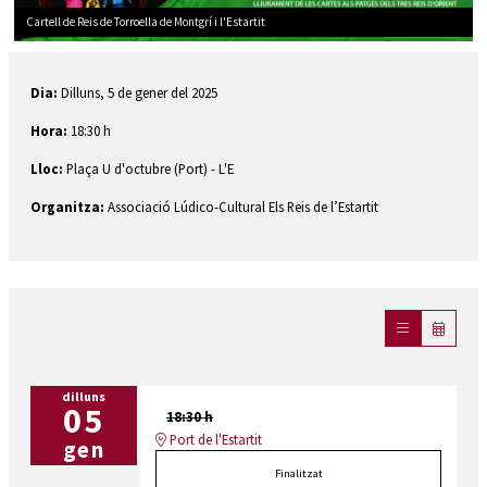
Cartell de Reis de Torroella de Montgrí i l'Estartit
Diapositiva 1 de 1
Dia:
Dilluns, 5 de gener del 2025
Hora:
18:30 h
Lloc:
Plaça U d'octubre (Port) - L'E
Organitza:
Associació Lúdico-Cultural Els Reis de l’Estartit
dilluns
05
18:30 h
Port de l'Estartit
gen
Finalitzat