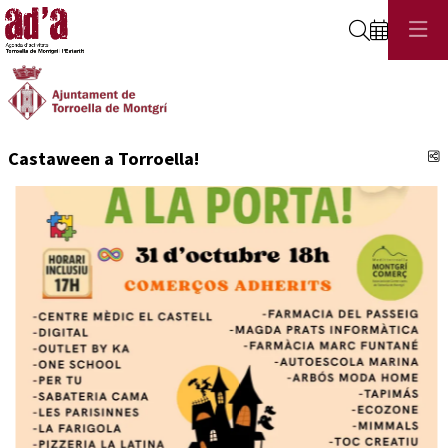
Cerca
C
Castaween a Torroella!