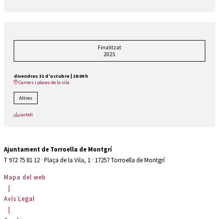
Finalitzat
2025
divendres 31 d’octubre
|
18:00 h
Carrers i places de la vila
Altres
cartell
Ajuntament de Torroella de Montgrí
T 972 75 81 12 · Plaça de la Vila, 1 · 17257 Torroella de Montgrí
Mapa del web
|
Avís Legal
|