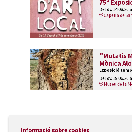
75ª Exposic
Del dv. 14.08.26
a
Capella de Sa
"Mutatis M
Mònica Al
Exposició temp
Del dv. 19.06.26
a
Museu de la M
Informació sobre cookies