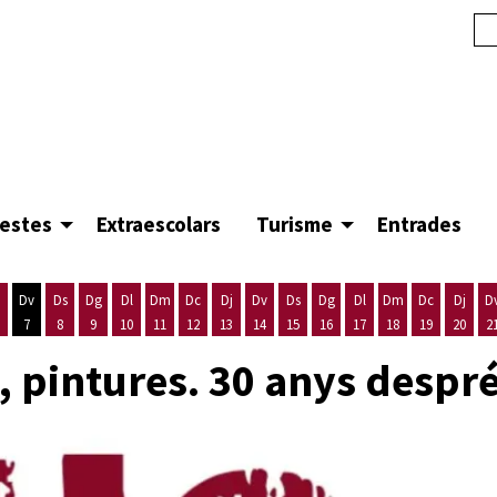
festes
Extraescolars
Turisme
Entrades
Dv
Ds
Dg
Dl
Dm
Dc
Dj
Dv
Ds
Dg
Dl
Dm
Dc
Dj
D
7
8
9
10
11
12
13
14
15
16
17
18
19
20
2
'agost
es 5 d'agost
ijous 6 d'agost
Divendres 7 d'agost
Dissabte 8 d'agost
Diumenge 9 d'agost
Dilluns 10 d'agost
Dimarts 11 d'agost
Dimecres 12 d'agost
Dijous 13 d'agost
Divendres 14 d'agost
Dissabte 15 d'agost
Diumenge 16 d'agost
Dilluns 17 d'agost
Dimarts 18 d'ago
Dimecres 19
Dijous
l, pintures. 30 anys despr