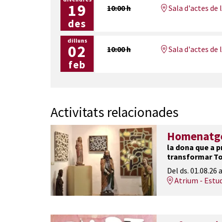
19
10:00 h
Sala d'actes de 
des
dilluns
02
10:00 h
Sala d'actes de 
feb
Activitats relacionades
Homenatge 
la dona que a pr
transformar To
Del ds. 01.08.26
a
Atrium - Estu