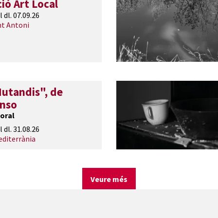
ió Art Local
l dl. 07.09.26
nt Antoni
utandis", de
onso
oral
l dl. 31.08.26
editerrània
Veure més