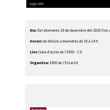
Logo ADA
Diapositiva 1 de 1
Dia:
Del divendres 19 de desembre del 2025 fins a
Horari:
de dilluns a divendres de 10 a 14 h
Lloc:
Sala d'actes de l'EMD - L'E
Organitza:
EMD de l'Estartit
divendres