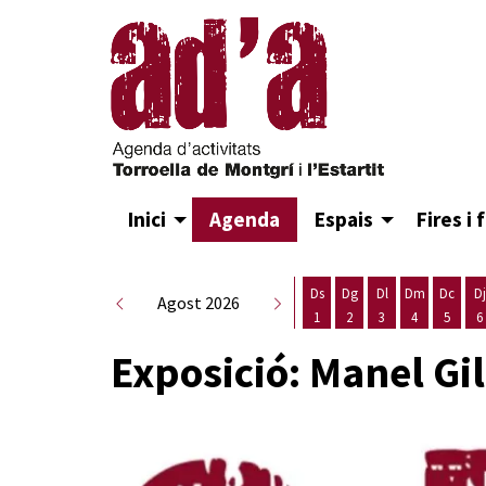
Inici
Agenda
Espais
Fires i 
Ds
Dg
Dl
Dm
Dc
Dj
Agost 2026
1
2
3
4
5
6
Dissabte 1 d'agost
Diumenge 2 d'agost
Dilluns 3 d'agost
Dimarts 4 d
Dimecr
D
Exposició: Manel Gi