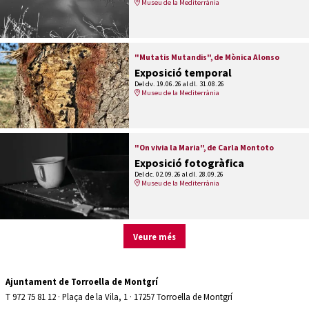
Museu de la Mediterrània
"Mutatis Mutandis", de Mònica Alonso
Exposició temporal
Del dv. 19.06.26
al dl. 31.08.26
Museu de la Mediterrània
"On vivia la Maria", de Carla Montoto
Exposició fotogràfica
Del dc. 02.09.26
al dl. 28.09.26
Museu de la Mediterrània
Veure més
Ajuntament de Torroella de Montgrí
T 972 75 81 12 · Plaça de la Vila, 1 · 17257 Torroella de Montgrí