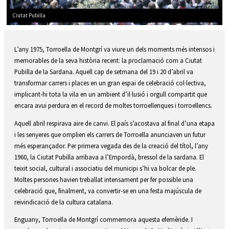
Ciutat Pubilla
Diapositiva 2 de 5: Ciutat Pubilla
L’any 1975, Torroella de Montgrí va viure un dels moments més intensos i
memorables de la seva història recent: la proclamació com a Ciutat
Pubilla de la Sardana. Aquell cap de setmana del 19 i 20 d’abril va
transformar carrers i places en un gran espai de celebració col·lectiva,
implicant-hi tota la vila en un ambient d’il·lusió i orgull compartit que
encara avui perdura en el record de moltes torroellenques i torroellencs.
Aquell abril respirava aire de canvi. El país s’acostava al final d’una etapa
i les senyeres que omplien els carrers de Torroella anunciaven un futur
més esperançador. Per primera vegada des de la creació del títol, l’any
1960, la Ciutat Pubilla arribava a l’Empordà, bressol de la sardana. El
teixit social, cultural i associatiu del municipi s’hi va bolcar de ple.
Moltes persones havien treballat intensament per fer possible una
celebració que, finalment, va convertir-se en una festa majúscula de
reivindicació de la cultura catalana.
Enguany, Torroella de Montgrí commemora aquesta efemèride. I