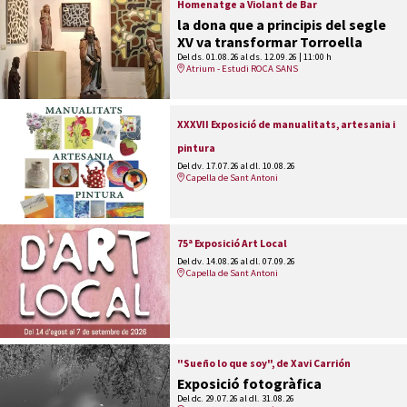
Homenatge a Violant de Bar
la dona que a principis del segle
XV va transformar Torroella
Del ds. 01.08.26
al ds. 12.09.26
|
11:00 h
Atrium - Estudi ROCA SANS
XXXVII Exposició de manualitats, artesania i
pintura
Del dv. 17.07.26
al dl. 10.08.26
Capella de Sant Antoni
75ª Exposició Art Local
Del dv. 14.08.26
al dl. 07.09.26
Capella de Sant Antoni
"Sueño lo que soy", de Xavi Carrión
Exposició fotogràfica
Del dc. 29.07.26
al dl. 31.08.26