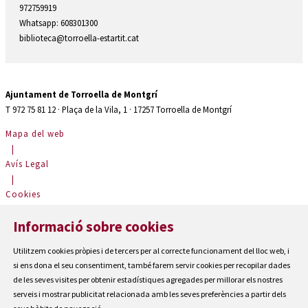
972759919
Whatsapp: 608301300
biblioteca@torroella-estartit.cat
Ajuntament de Torroella de Montgrí
T 972 75 81 12 · Plaça de la Vila, 1 · 17257 Torroella de Montgrí
Mapa del web
|
Avís Legal
|
Cookies
|
Informació sobre cookies
Contactar
|
Utilitzem cookies pròpies i de tercers per al correcte funcionament del lloc web, i
Accessibilitat
si ens dona el seu consentiment, també farem servir cookies per recopilar dades
de les seves visites per obtenir estadístiques agregades per millorar els nostres
serveis i mostrar publicitat relacionada amb les seves preferències a partir dels