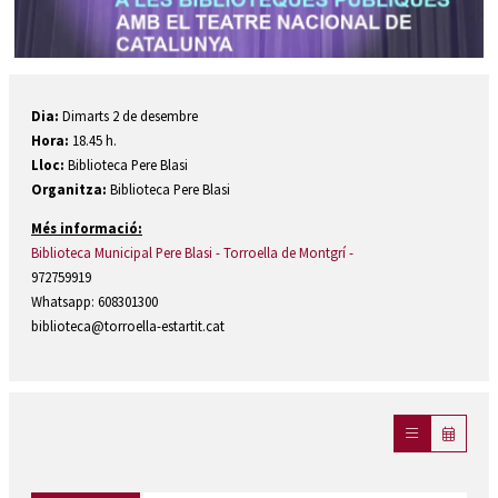
Diapositiva 1 de 1
Dia:
Dimarts 2 de desembre
Hora:
18.45 h.
Lloc:
Biblioteca Pere Blasi
Organitza:
Biblioteca Pere Blasi
Més informació:
Biblioteca Municipal Pere Blasi - Torroella de Montgrí -
972759919
Whatsapp: 608301300
biblioteca@torroella-estartit.cat