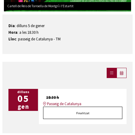
Cartell de Reis de Torroella de Montgrí i l'Estartit
Diapositiva 1 de 1
Dia
: dilluns 5 de gener
Hora
: a les 18.30 h
Lloc
: passeig de Catalunya - TM
dilluns
05
18:30 h
Passeig de Catalunya
gen
Finalitzat