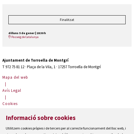
Finalitzat
dilluns 5 de gener
|
18:30 h
Passeig de Catalunya
Ajuntament de Torroella de Montgrí
T 972 75 81 12 · Plaça de la Vila, 1 · 17257 Torroella de Montgrí
Mapa del web
|
Avís Legal
|
Cookies
|
Informació sobre cookies
Contactar
|
Utilitzem cookies pròpies i de tercers per al correcte funcionament del lloc web, i
Accessibilitat