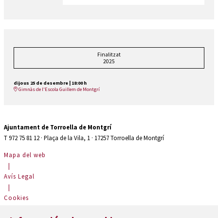
Finalitzat
2025
dijous 25 de desembre
|
18:00 h
Gimnàs de l'Escola Guillem de Montgrí
Ajuntament de Torroella de Montgrí
T 972 75 81 12 · Plaça de la Vila, 1 · 17257 Torroella de Montgrí
Mapa del web
|
Avís Legal
|
Cookies
|