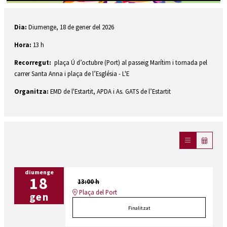
Diapositiva 1 de 1
Dia:
Diumenge, 18 de gener del 2026
Hora:
13 h
Recorregut:
plaça Ú d’octubre (Port) al passeig Marítim i tornada pel
carrer Santa Anna i plaça de l’Església - L'E
Organitza:
EMD de l'Estartit, APDA i As. GATS de l’Estartit
diumenge
18
13:00 h
Plaça del Port
gen
Finalitzat