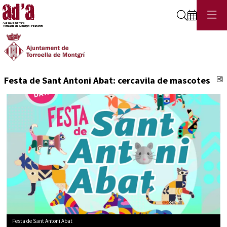
Cerca
C
Festa de Sant Antoni Abat: cercavila de mascotes
Festa de Sant Antoni Abat