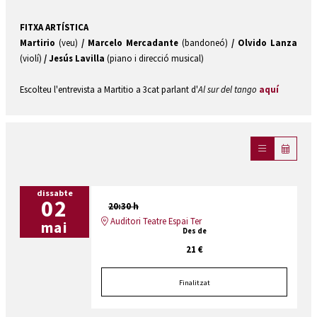
FITXA ARTÍSTICA
Martirio
(veu)
/ Marcelo Mercadante
(bandoneó)
/ Olvido Lanza
(violí)
/
Jesús Lavilla
(piano i direcció musical)
Escolteu l'entrevista a Martitio a 3cat parlant d'
Al sur del tango
aquí
dissabte
02
20:30 h
Auditori Teatre Espai Ter
mai
Des de
21 €
Finalitzat