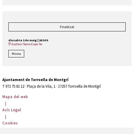
Finalitzat
dissabte 2 de maig
|
20:30 h
Auditori Teatre Espai Ter
Música
Ajuntament de Torroella de Montgrí
T 972 75 81 12 · Plaça de la Vila, 1 · 17257 Torroella de Montgrí
Mapa del web
|
Avís Legal
|
Cookies
|