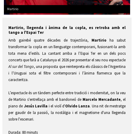
Martirio
Diapositiva 1 de 1
Martirio, llegenda i ànima de la copla, es retroba amb el
tango a l'Espai Ter
Amb gairebé quatre dècades de trajectòria,
Martirio
ha sabut
transformar la copla en un llenguatge contemporani, fusionant-la amb
tota mena d’estils. La cantant arriba a l’Espai Ter en un dels pocs
concerts que farà a Catalunya el 2026 per presentar el seu nou espectacle
Al sur del Tango
, una proposta que reinterpreta els clàssics de l’Argentina
i l’Uruguai sota el filtre contemporani i l’ànima flamenca que la
caracteritza.
L’espectacle és un tàndem perfecte entre tradició i modernitat, on la veu
de Martirio s'entrellaça amb el bandoneó de
Marcelo Mercadante
, el
piano de
Jesús Lavilla
i el violí d'
Olvido Lanza
. Una nit de mestratge
per gaudir de la passió, la nostàlgia i el magnetisme d'una llegenda
sobre l'escenari.
Durada: 80 minuts