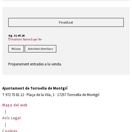
Finalitzat
dg. 31.05.26
Auditori Teatre Espai Ter
Música
Activitats familiars
Properament entrades a la venda.
Ajuntament de Torroella de Montgrí
T 972 75 81 12 · Plaça de la Vila, 1 · 17257 Torroella de Montgrí
Mapa del web
|
Avís Legal
|
Cookies