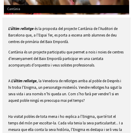
Cantània
Diapositiva 1 de 1
L’últim rellotge
 és la proposta del projecte Cantània de l’Auditori de 
Barcelona que, a l’Espai Ter, es porta a escena amb alumnes de deu 
centres de primària del Baix Empordà.
Cantània és un projecte participatiu que permet a nois i noies de centres 
d’ensenyament del Baix Empordà participar en una cantata 
acompanyats d’orquestra i veus solistes professionals. 
A 
L’últim rellotge
, la Venedora de rellotges arriba al poble de Després i 
hi troba l’Enigma, un personatge misteriós. Vendre rellotges ha sigut la 
seva vida i ara només n’hi queda un. Com s’ho farà per vendre’l si en 
aquest poble ningú es preocupa mai pel temps?
Ha visitat pobles de tota mena i ho explica a l’Enigma, que té tot el 
temps del món per escoltar-la. Cada vila tenia la seva particularitat... I a 
mesura que ella conta la seva història, l’Enigma es destapa i se li veu la 