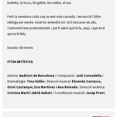
barbeta, la boca, les galtes, les orelles, el nas.
Però la venedora cada cop se sent més cansada. I encara té l’últim 
rellotge per vendre. Aviat ho entendrà tot. Se li tancaran els ulls, 
s’adormirà ben profundament. I per fi sabrà què hi fa, aquí, i què és el 
que la fa feliç.
Durada: 60 minuts
FITXA ARTÍSTICA
Autoria: 
Auditori de Barcelona 
/ Composició: 
Jodi Cornudella
 / 
Dramatúrgia: 
Tina Vallès
 / Direcció musical: 
Elisenda Carrasco, 
Oriol Castanyer, Eva Martínez i Ana Boixeda
 / Direcció escènica: 
Cristina Martí i Adrià Aubert 
/ Coordinació musical: 
Josep Prats