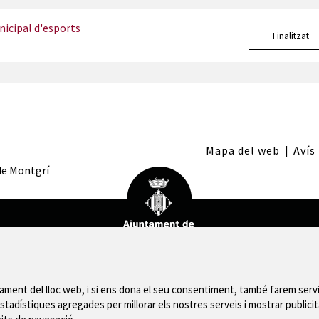
icipal d'esports
Finalitzat
Mapa del web
|
Avís
 de Montgrí
nament del lloc web, i si ens dona el seu consentiment, també farem servi
stadístiques agregades per millorar els nostres serveis i mostrar publicit