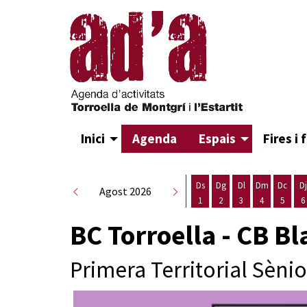
Inici
Agenda
Espais
Fires i 
Ds
Dg
Dl
Dm
Dc
Dj
Agost 2026
1
2
3
4
5
6
Dissabte 1 d'agost
Diumenge 2 d'agost
Dilluns 3 d'agost
Dimarts 4 d
Dimecr
D
BC Torroella - CB B
Primera Territorial Sèni