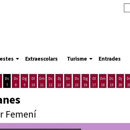
festes
Extraescolars
Turisme
Entrades
Dv
Ds
Dg
Dl
Dm
Dc
Dj
Dv
Ds
Dg
Dl
Dm
Dc
Dj
D
7
8
9
10
11
12
13
14
15
16
17
18
19
20
2
'agost
es 5 d'agost
ijous 6 d'agost
Divendres 7 d'agost
Dissabte 8 d'agost
Diumenge 9 d'agost
Dilluns 10 d'agost
Dimarts 11 d'agost
Dimecres 12 d'agost
Dijous 13 d'agost
Divendres 14 d'agost
Dissabte 15 d'agost
Diumenge 16 d'agost
Dilluns 17 d'agost
Dimarts 18 d'ago
Dimecres 19
Dijous
lanes
or Femení