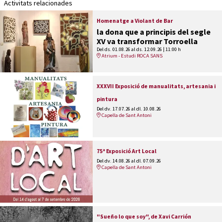
Activitats relacionades
Homenatge a Violant de Bar
la dona que a principis del segle
XV va transformar Torroella
Del ds. 01.08.26
al ds. 12.09.26
|
11:00 h
Atrium - Estudi ROCA SANS
XXXVII Exposició de manualitats, artesania i
pintura
Del dv. 17.07.26
al dl. 10.08.26
Capella de Sant Antoni
75ª Exposició Art Local
Del dv. 14.08.26
al dl. 07.09.26
Capella de Sant Antoni
"Sueño lo que soy", de Xavi Carrión