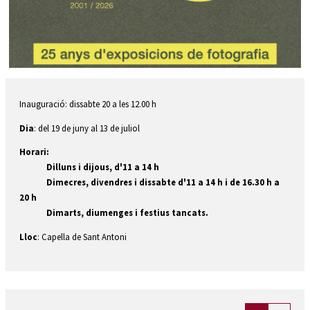
Diapositiva 1 de 1
Inauguració: dissabte 20 a les 12.00 h
Dia
: del 19 de juny al 13 de juliol
Horari:
Dilluns i dijous, d'11 a 14 h
Dimecres, divendres i dissabte d'11 a 14 h i de 16.30 h a
20 h
Dimarts, diumenges i festius tancats.
Lloc
: Capella de Sant Antoni