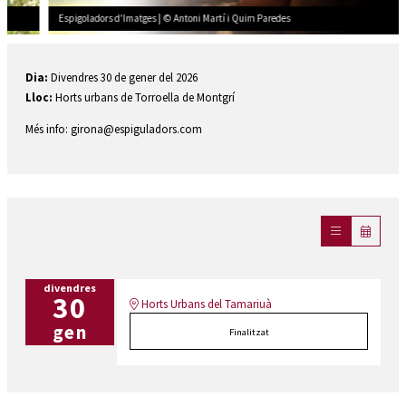
Espigoladors d'Imatges | © Antoni Martí i Quim Paredes
Diapositiva 1 de 2: Epigolada 30 de gener
Dia:
Divendres 30 de gener del 2026
Lloc:
Horts urbans de Torroella de Montgrí
Més info: girona@espiguladors.com
divendres
30
Horts Urbans del Tamariuà
gen
Finalitzat