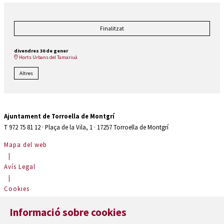
Finalitzat
divendres 30 de gener
Horts Urbans del Tamariuà
Altres
Ajuntament de Torroella de Montgrí
T 972 75 81 12 · Plaça de la Vila, 1 · 17257 Torroella de Montgrí
Mapa del web
|
Avís Legal
|
Cookies
|
Informació sobre cookies
Contactar
|