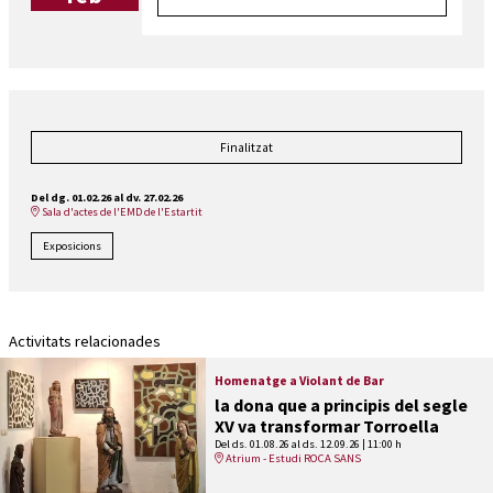
Finalitzat
Del dg. 01.02.26
al dv. 27.02.26
Sala d'actes de l'EMD de l'Estartit
Exposicions
Activitats relacionades
Homenatge a Violant de Bar
la dona que a principis del segle
XV va transformar Torroella
Del ds. 01.08.26
al ds. 12.09.26
|
11:00 h
Atrium - Estudi ROCA SANS