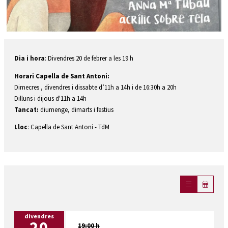
Diapositiva 1 de 1
Dia i hora
: Divendres 20 de febrer a les 19 h
Horari Capella de Sant Antoni:
Dimecres , divendres i dissabte d’11h a 14h i de 16:30h a 20h
Dilluns i dijous d'11h a 14h
Tancat:
diumenge, dimarts i festius
Lloc
: Capella de Sant Antoni - TdM
divendres
20
19:00 h