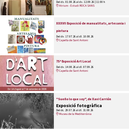
Del ds. 01.08.26
al ds. 12.09.26
|
11:00 h
Atrium - Estudi ROCA SANS
XXXVII Exposició de manualitats, artesania i
pintura
Del dv. 17.07.26
al dl. 10.08.26
Capella de Sant Antoni
75ª Exposició Art Local
Del dv. 14.08.26
al dl. 07.09.26
Capella de Sant Antoni
"Sueño lo que soy", de Xavi Carrión
Exposició fotogràfica
Del dc. 29.07.26
al dl. 31.08.26
Museu de la Mediterrània