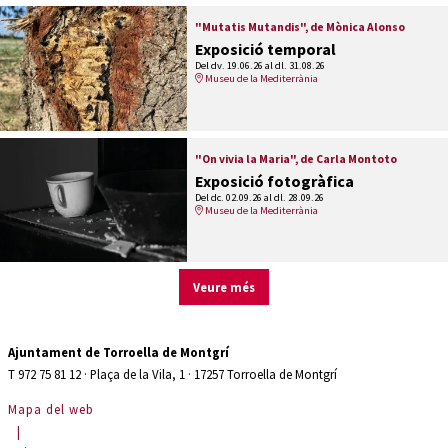
"Mutatis Mutandis", de Mònica Alonso
Exposició temporal
Del dv. 19.06.26
al dl. 31.08.26
Museu de la Mediterrània
"On vivia la Maria", de Carla Montoto
Exposició fotogràfica
Del dc. 02.09.26
al dl. 28.09.26
Museu de la Mediterrània
Veure més
Ajuntament de Torroella de Montgrí
T 972 75 81 12 · Plaça de la Vila, 1 · 17257 Torroella de Montgrí
Mapa del web
|