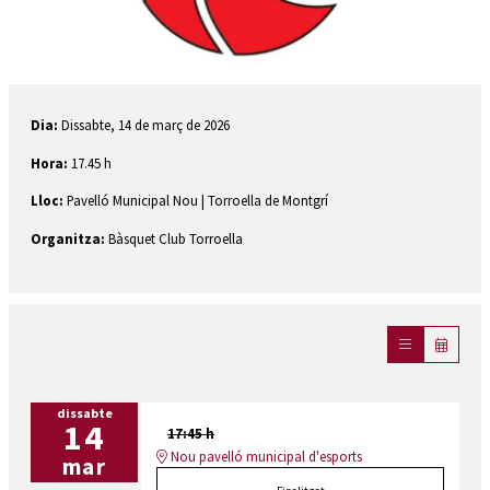
Diapositiva 1 de 1
Dia:
Dissabte, 14 de març de 2026
Hora:
17.45 h
Lloc:
Pavelló Municipal Nou | Torroella de Montgrí
Organitza:
Bàsquet Club Torroella
dissabte
14
17:45 h
Nou pavelló municipal d'esports
mar