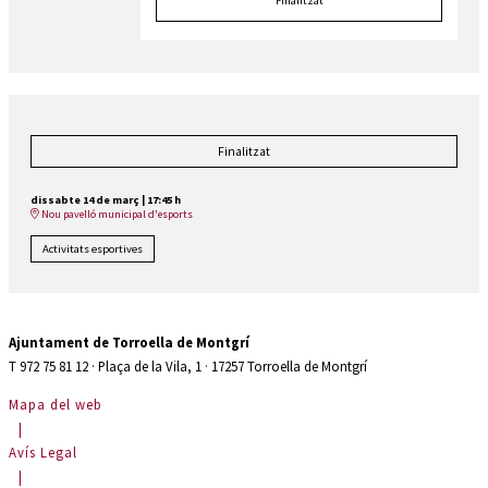
Finalitzat
Finalitzat
dissabte 14 de març
|
17:45 h
Nou pavelló municipal d'esports
Activitats esportives
Ajuntament de Torroella de Montgrí
T 972 75 81 12 · Plaça de la Vila, 1 · 17257 Torroella de Montgrí
Mapa del web
|
Avís Legal
|