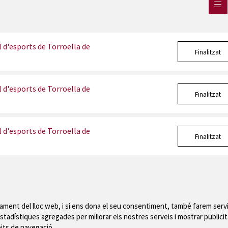
d'esports de Torroella de
Finalitzat
d'esports de Torroella de
Finalitzat
d'esports de Torroella de
Finalitzat
nament del lloc web, i si ens dona el seu consentiment, també farem servi
stadístiques agregades per millorar els nostres serveis i mostrar publicit
Mapa del web
|
Avís
bits de navegació.