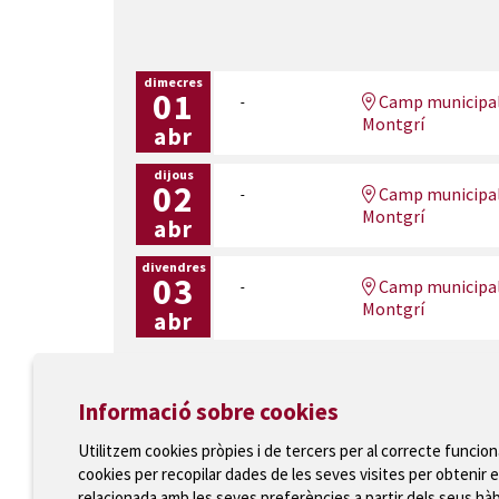
dimecres
01
Camp municipal 
Montgrí
abr
dijous
02
Camp municipal 
Montgrí
abr
divendres
03
Camp municipal 
Montgrí
abr
Informació sobre cookies
Utilitzem cookies pròpies i de tercers per al correcte funcio
cookies per recopilar dades de les seves visites per obtenir e
Ajuntament de Torroella de Montgrí
relacionada amb les seves preferències a partir dels seus hà