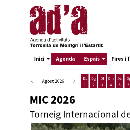
Inici
Agenda
Espais
Fires i 
Ds
Dg
Dl
Dm
Dc
Dj
Agost 2026
1
2
3
4
5
6
Dissabte 1 d'agost
Diumenge 2 d'agost
Dilluns 3 d'agost
Dimarts 4 d
Dimecr
D
MIC 2026
Torneig Internacional d