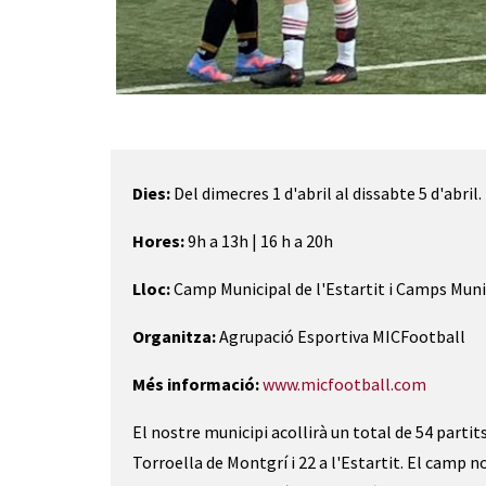
Diapositiva 1 de 1
Dies:
Del dimecres 1 d'abril al dissabte 5 d'abril.
Hores:
9h a 13h | 16 h a 20h
Lloc:
Camp Municipal de l'Estartit i Camps Muni
Organitza:
Agrupació Esportiva MICFootball
Més informació:
www.micfootball.com
El nostre municipi acollirà un total de 54 partit
Torroella de Montgrí i 22 a l'Estartit. El camp no