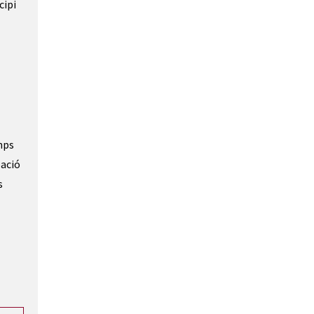
cipi
mps
pació
s