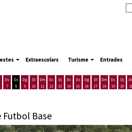
festes
Extraescolars
Turisme
Entrades
Dv
Ds
Dg
Dl
Dm
Dc
Dj
Dv
Ds
Dg
Dl
Dm
Dc
Dj
D
7
8
9
10
11
12
13
14
15
16
17
18
19
20
2
'agost
es 5 d'agost
ijous 6 d'agost
Divendres 7 d'agost
Dissabte 8 d'agost
Diumenge 9 d'agost
Dilluns 10 d'agost
Dimarts 11 d'agost
Dimecres 12 d'agost
Dijous 13 d'agost
Divendres 14 d'agost
Dissabte 15 d'agost
Diumenge 16 d'agost
Dilluns 17 d'agost
Dimarts 18 d'ago
Dimecres 19
Dijous
e Futbol Base