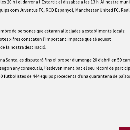
s 20 h i el darrer a l'Estartit el dissabte a les 13 h. Al nostre muni
quips com Juventus FC, RCD Espanyol, Manchester United FC, Real
mbre de persones que estaran allotjades a establiments locals:
estes xifres constaten l'important impacte que té aquest
de la nostra destinació.
na Santa, es disputarà fins el proper diumenge 20 d’abril en 59 ca
 segon any consecutiu, l’esdeveniment bat el seu rècord de partici
0 futbolistes de 444 equips procedents d’una quarantena de païso