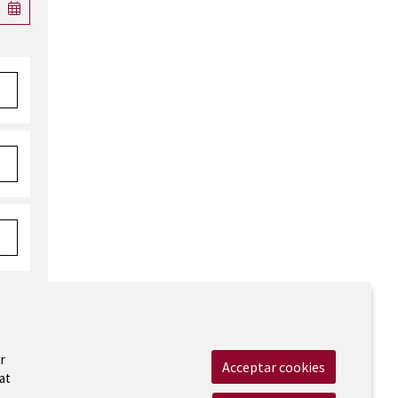
r
Acceptar cookies
at
 Legal
|
Cookies
|
Contactar
|
Accessibilitat