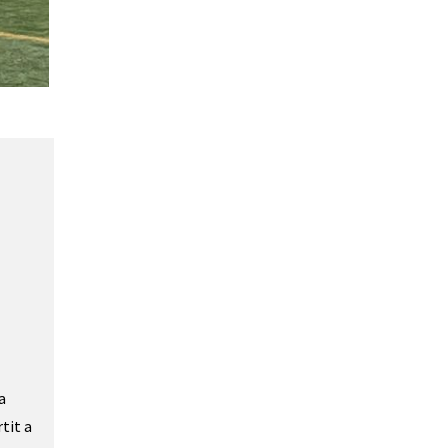
a
tit a