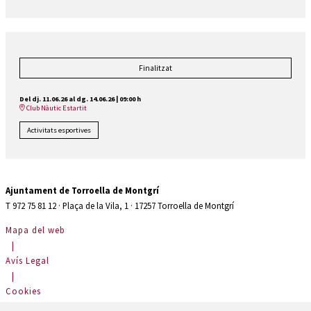
Finalitzat
Del dj. 11.06.26
al dg. 14.06.26
|
09:00 h
Club Nàutic Estartit
Activitats esportives
Ajuntament de Torroella de Montgrí
T 972 75 81 12 · Plaça de la Vila, 1 · 17257 Torroella de Montgrí
Mapa del web
|
Avís Legal
|
Cookies
|