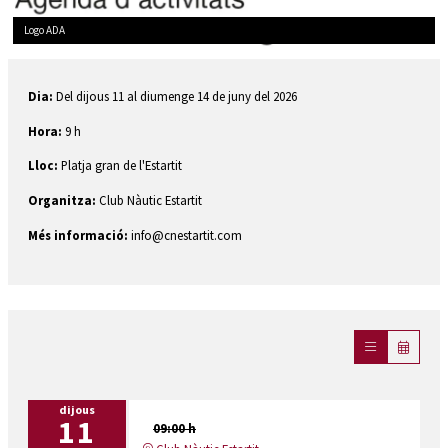
Logo ADA
Diapositiva 1 de 1
Dia:
Del dijous 11 al diumenge 14 de juny del 2026
Hora:
9 h
Lloc:
Platja gran de l'Estartit
Organitza:
Club Nàutic Estartit
Més informació:
info@cnestartit.com
dijous
11
09:00 h