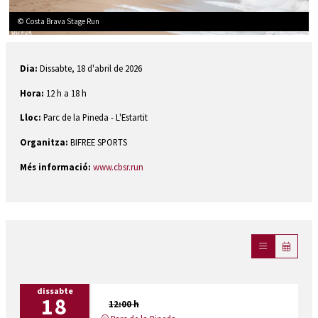
© Costa Brava Stage Run
Diapositiva 1 de 1
Dia:
Dissabte, 18 d'abril de 2026
Hora:
12 h a 18 h
Lloc:
Parc de la Pineda - L'Estartit
Organitza:
BIFREE SPORTS
Més informació:
www.cbsr.run
dissabte
18
12:00 h