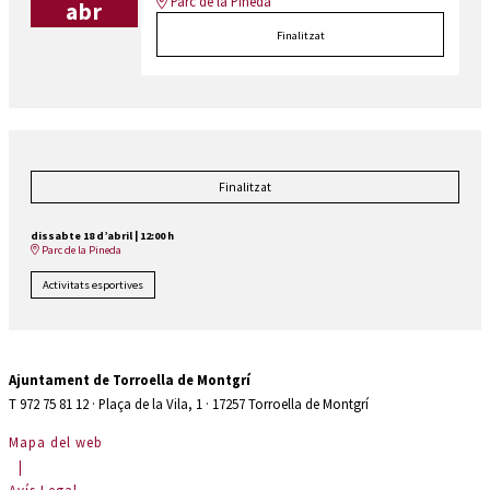
Parc de la Pineda
abr
Finalitzat
Finalitzat
dissabte 18 d’abril
|
12:00 h
Parc de la Pineda
Activitats esportives
Ajuntament de Torroella de Montgrí
T 972 75 81 12 · Plaça de la Vila, 1 · 17257 Torroella de Montgrí
Mapa del web
|
Avís Legal