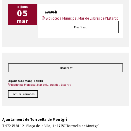
dijous
05
17:30 h
Biblioteca Municipal Mar de Llibres de l'Estartit
mar
Finalitzat
Finalitzat
dijous 5 de març
|
17:30 h
Biblioteca Municipal Mar de Llibres de l'Estartit
Lectura i xerrades
Ajuntament de Torroella de Montgrí
T 972 75 81 12 · Plaça de la Vila, 1 · 17257 Torroella de Montgrí