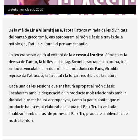
tastets món clàssic 2026
Diapositiva 1 de 1
De la mà de
Lina Vilamitjana
, i sota l’atenta mirada de les divinitats
del panteó grecoromà, ens aproparem al món clàssic a través de la
mitologia, l’art, la cultura i el pensament antic.
La tercera sessió anirà al voltant de la
deessa Afrodita
. Afrodita és la
deessa de l’amor, la bellesa i el desig. Sovint associada a la poma, fruit
simbòlic vinculat a la seducció i al famós Judici de Paris, Afrodita
representa l’atracció, la fertilitat i la força irresistible de la natura.
Cada una de les sessions que ens haurà apropat al món clàssic
l'acabarem amb la degustació d'un producte molt relacionats amb la
divinitat que ens haurà acompanyat, i amb la particularitat que el
producte haurà estat elaborat a la zona del Baix Ter. La vetllada
finalitzarà amb un tast de pomes del Baix Ter, producte emblemàtic del
nostre territori.