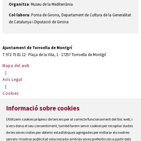
Organitza
: Museu de la Mediterrània.
Col·labora
: Poma de Girona, Departament de Cultura de la Generalitat
de Catalunya i Diputació de Girona
Ajuntament de Torroella de Montgrí
T 972 75 81 12 · Plaça de la Vila, 1 · 17257 Torroella de Montgrí
Mapa del web
|
Avís Legal
|
Cookies
|
Informació sobre cookies
Contactar
|
Utilitzem cookies pròpies i de tercers per al correcte funcionament del lloc web, i
Accessibilitat
si ens dona el seu consentiment, també farem servir cookies per recopilar dades
de les seves visites per obtenir estadístiques agregades per millorar els nostres
serveis i mostrar publicitat relacionada amb les seves preferències a partir dels