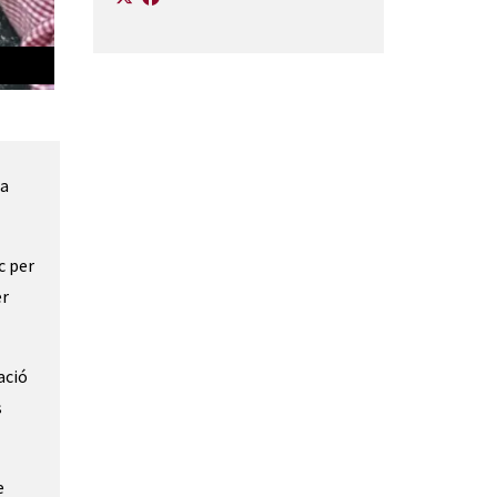
Totes les formes del pa 2
la
c per
er
ació
s
e