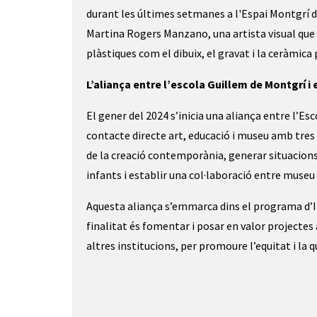
durant les últimes setmanes a l'Espai Montgrí 
Martina Rogers Manzano, una artista visual que e
plàstiques com el dibuix, el gravat i la ceràmica 
L’aliança entre l’escola Guillem de Montgrí i
El gener del 2024 s’inicia una aliança entre l’Es
contacte directe art, educació i museu amb tres 
de la creació contemporània, generar situacions i
infants i establir una col·laboració entre museu 
Aquesta aliança s’emmarca dins el programa d’In
finalitat és fomentar i posar en valor projectes 
altres institucions, per promoure l’equitat i la 