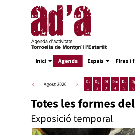
Inici
Agenda
Espais
Fires i 
Ds
Dg
Dl
Dm
Dc
Dj
Agost 2026
1
2
3
4
5
6
Dissabte 1 d'agost
Diumenge 2 d'agost
Dilluns 3 d'agost
Dimarts 4 d
Dimecr
D
Totes les formes de
Exposició temporal