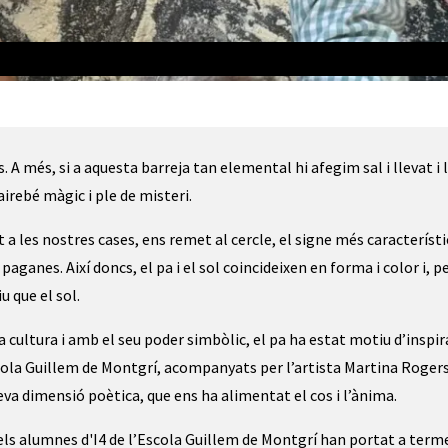
A més, si a aquesta barreja tan elemental hi afegim sal i llevat i 
irebé màgic i ple de misteri.
a les nostres cases, ens remet al cercle, el signe més característi
 paganes. Així doncs, el pa i el sol coincideixen en forma i color i, p
u que el sol.
a cultura i amb el seu poder simbòlic, el pa ha estat motiu d’inspir
scola Guillem de Montgrí, acompanyats per l’artista Martina Roger
a dimensió poètica, que ens ha alimentat el cos i l’ànima.
 els alumnes d'I4 de l’Escola Guillem de Montgrí han portat a term