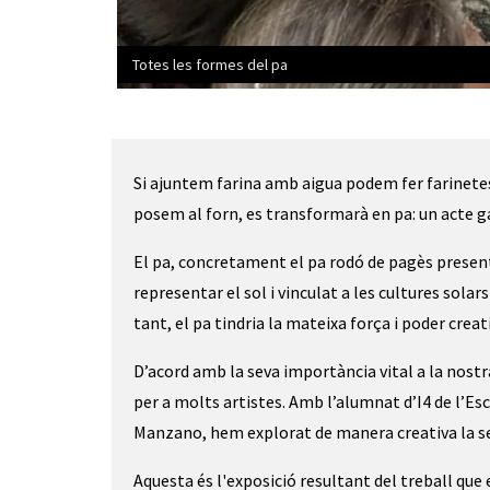
Totes les formes del pa
Diapositiva 1 de 3: Totes les formes del pa
Si ajuntem farina amb aigua podem fer farinetes. 
posem al forn, es transformarà en pa: un acte ga
El pa, concretament el pa rodó de pagès present 
representar el sol i vinculat a les cultures solars
tant, el pa tindria la mateixa força i poder creati
D’acord amb la seva importància vital a la nostr
per a molts artistes. Amb l’alumnat d’I4 de l’E
Manzano, hem explorat de manera creativa la sev
Aquesta és l'exposició resultant del treball que