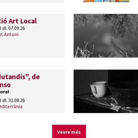
ió Art Local
l dl. 07.09.26
nt Antoni
utandis", de
onso
oral
l dl. 31.08.26
editerrània
Veure més