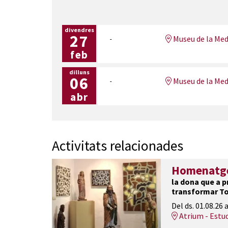
divendres
27
Museu de la Med
feb
dilluns
06
Museu de la Med
abr
Activitats relacionades
Homenatge 
la dona que a pr
transformar To
Del ds. 01.08.26
a
Atrium - Estu