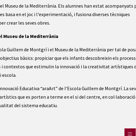
del Museu de la Mediterrània. Els alumnes han estat acompanyats 
s basa en el joc i l'experimentació, i fusiona diverses tècniques
per crear les seves obres.
 el Museu de la Mediterrània
cola Guillem de Montgrí i el Museu de la Mediterrània per tal de pos
objectius bàsics: propiciar que els infants descobreixin els proces
 contextos que estimulin la innovació i la creativitat artístiques 
i escola.
novació Educativa “araArt” de l’Escola Guillem de Montgrí. La se
artístics que es porten a terme en el si del centre, en col·laboraci
qualitat del sistema educatiu.