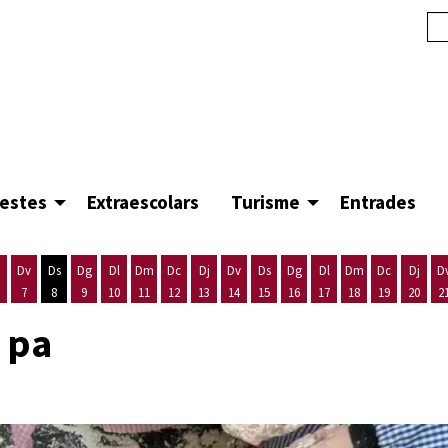
festes
Extraescolars
Turisme
Entrades
Dv
Ds
Dg
Dl
Dm
Dc
Dj
Dv
Ds
Dg
Dl
Dm
Dc
Dj
D
7
8
9
10
11
12
13
14
15
16
17
18
19
20
2
'agost
es 5 d'agost
ijous 6 d'agost
Divendres 7 d'agost
Dissabte 8 d'agost
Diumenge 9 d'agost
Dilluns 10 d'agost
Dimarts 11 d'agost
Dimecres 12 d'agost
Dijous 13 d'agost
Divendres 14 d'agost
Dissabte 15 d'agost
Diumenge 16 d'agost
Dilluns 17 d'agost
Dimarts 18 d'ago
Dimecres 19
Dijous
l pa