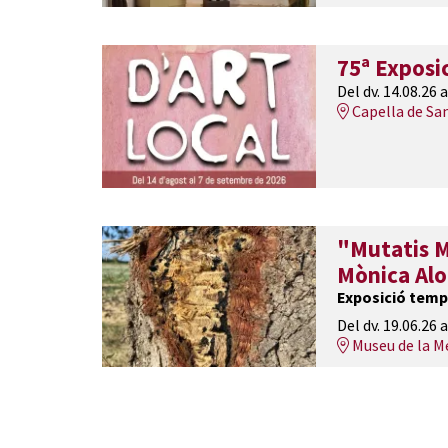
75ª Exposic
Del dv. 14.08.26
a
Capella de Sa
"Mutatis M
Mònica Al
Exposició temp
Del dv. 19.06.26
a
Museu de la M