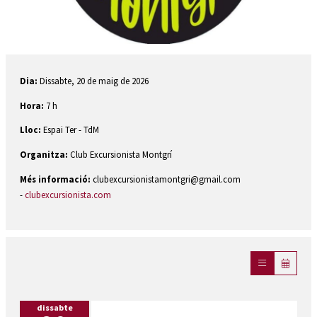
Diapositiva 1 de 1
Dia:
Dissabte, 20 de maig de 2026
Hora:
7 h
Lloc:
Espai Ter - TdM
Organitza:
Club Excursionista Montgrí
Més informació:
clubexcursionistamontgri@gmail.com
-
clubexcursionista.com
dissabte