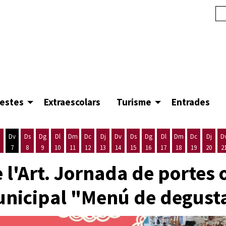
festes
Extraescolars
Turisme
Entrades
Dv
Ds
Dg
Dl
Dm
Dc
Dj
Dv
Ds
Dg
Dl
Dm
Dc
Dj
D
7
8
9
10
11
12
13
14
15
16
17
18
19
20
2
'agost
es 5 d'agost
ijous 6 d'agost
Divendres 7 d'agost
Dissabte 8 d'agost
Diumenge 9 d'agost
Dilluns 10 d'agost
Dimarts 11 d'agost
Dimecres 12 d'agost
Dijous 13 d'agost
Divendres 14 d'agost
Dissabte 15 d'agost
Diumenge 16 d'agost
Dilluns 17 d'agost
Dimarts 18 d'ago
Dimecres 19
Dijous
 l'Art. Jornada de portes 
unicipal "Menú de degusta