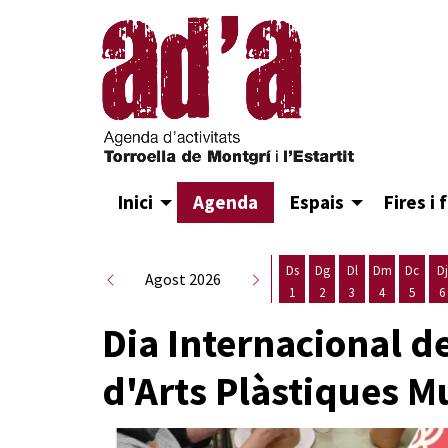
Inici
Agenda
Espais
Fires i 
Ds
Dg
Dl
Dm
Dc
Dj
Agost 2026
1
2
3
4
5
6
Dissabte 1 d'agost
Diumenge 2 d'agost
Dilluns 3 d'agost
Dimarts 4 d
Dimecr
D
Dia Internacional de
d'Arts Plàstiques M