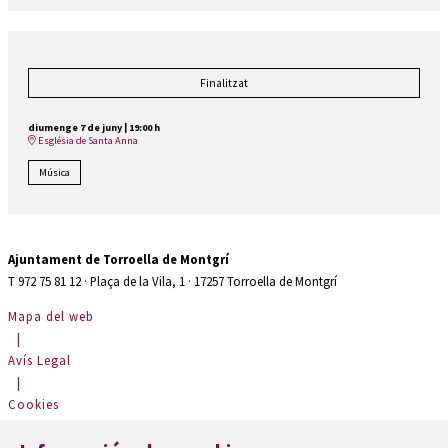
Finalitzat
diumenge 7 de juny
|
19:00 h
Església de Santa Anna
Música
Ajuntament de Torroella de Montgrí
T 972 75 81 12 · Plaça de la Vila, 1 · 17257 Torroella de Montgrí
Mapa del web
|
Avís Legal
|
Cookies
|
Contactar