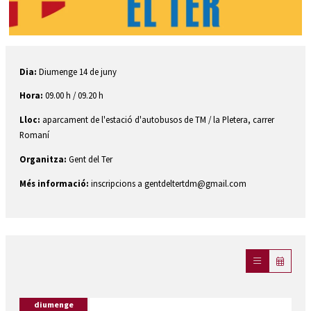
Diapositiva 1 de 1
Dia:
Diumenge 14 de juny
Hora:
09.00 h
/ 09.20 h
Lloc:
aparcament de l'estació d'autobusos de TM / la Pletera, carrer
Romaní
Organitza:
Gent del Ter
Més informació:
inscripcions a gentdeltertdm@gmail.com
diumenge