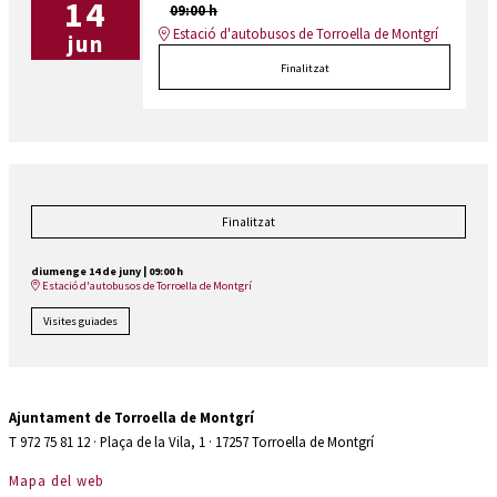
14
09:00 h
Estació d'autobusos de Torroella de Montgrí
jun
Finalitzat
Finalitzat
diumenge 14 de juny
|
09:00 h
Estació d'autobusos de Torroella de Montgrí
Visites guiades
Ajuntament de Torroella de Montgrí
T 972 75 81 12 · Plaça de la Vila, 1 · 17257 Torroella de Montgrí
Mapa del web