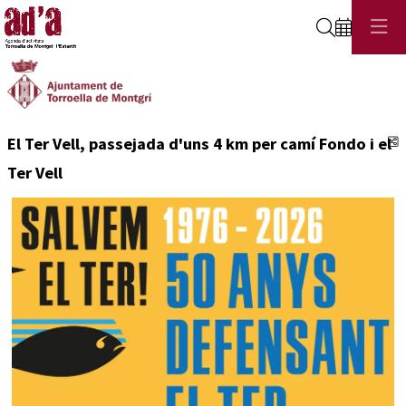
Cerca
C
El Ter Vell, passejada d'uns 4 km per camí Fondo i el
Ter Vell