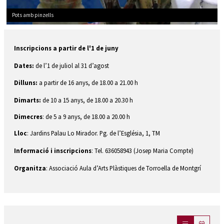
Pots amb pinzells
Diapositiva 1 de 1
Inscripcions a partir de l'1 de juny
Dates:
de l’1 de juliol al 31 d’agost
Dilluns:
a partir de 16 anys, de 18.00 a 21.00 h
Dimarts:
de 10 a 15 anys, de 18.00 a 20.30 h
Dimecres
: de 5 a 9 anys, de 18.00 a 20.00 h
Lloc
: Jardins Palau Lo Mirador. Pg. de l’Església, 1, TM
Informació i inscripcions
: Tel. 636058943 (Josep Maria Compte)
Organitza
: Associació Aula d’Arts Plàstiques de Torroella de Montgrí