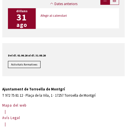
Dates anteriors
dilluns
31
Afegir al calendari
ago
Del dl. 01.06.26
al dl. 31.08.26
Activitats formatives
Ajuntament de Torroella de Montgrí
T 972 75 81 12 · Plaça de la Vila, 1 · 17257 Torroella de Montgrí
Mapa del web
|
Avís Legal
|