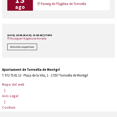
13
Passeig de l'Església de Torroella
ago
Del dj. 18.06.26
al dj. 13.08.26
|
17:00 h
Passeig de l'Església de Torroella
Activitats esportives
Ajuntament de Torroella de Montgrí
T 972 75 81 12 · Plaça de la Vila, 1 · 17257 Torroella de Montgrí
Mapa del web
|
Avís Legal
|
Cookies
|