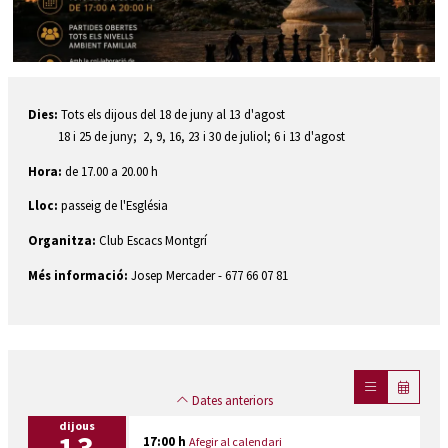
Diapositiva 1 de 1
Dies:
Tots els dijous del 18 de juny al 13 d'agost
18 i 25 de juny; 2, 9, 16, 23 i 30 de juliol; 6 i 13 d'agost
Hora:
de 17.00 a 20.00 h
Lloc:
passeig de l'Església
Organitza:
Club Escacs Montgrí
Més informació:
Josep Mercader - 677 66 07 81
Dates anteriors
dijous
17:00 h
Afegir al calendari