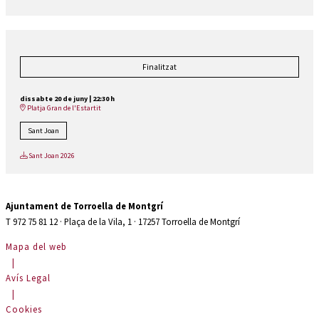
Finalitzat
dissabte 20 de juny
|
22:30 h
Platja Gran de l'Estartit
Sant Joan
Sant Joan 2026
Ajuntament de Torroella de Montgrí
T 972 75 81 12 · Plaça de la Vila, 1 · 17257 Torroella de Montgrí
Mapa del web
|
Avís Legal
|
Cookies