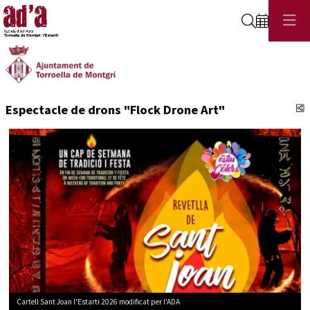
Cerca
C
Espectacle de drons "Flock Drone Art"
Cartell Sant Joan l'Estarti 2026 modificat per l'ADA