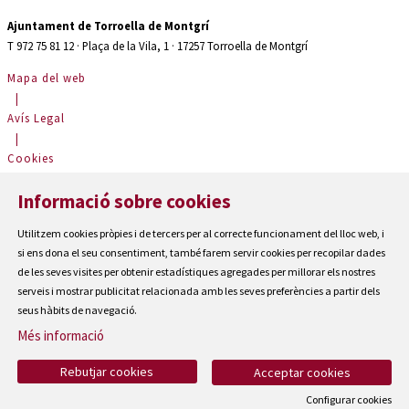
Ajuntament de Torroella de Montgrí
T 972 75 81 12 · Plaça de la Vila, 1 · 17257 Torroella de Montgrí
Mapa del web
|
Avís Legal
|
Cookies
|
Informació sobre cookies
Contactar
|
Utilitzem cookies pròpies i de tercers per al correcte funcionament del lloc web, i
Accessibilitat
si ens dona el seu consentiment, també farem servir cookies per recopilar dades
de les seves visites per obtenir estadístiques agregades per millorar els nostres
serveis i mostrar publicitat relacionada amb les seves preferències a partir dels
seus hàbits de navegació.
Més informació
Rebutjar cookies
Acceptar cookies
Configurar cookies