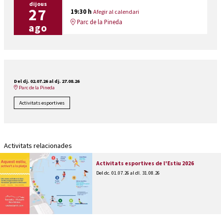
dijous
27
19:30 h
Afegir al calendari
Parc de la Pineda
ago
Del dj. 02.07.26
al dj. 27.08.26
Parc de la Pineda
Activitats esportives
Activitats relacionades
Activitats esportives de l'Estiu 2026
Del dc. 01.07.26
al dl. 31.08.26