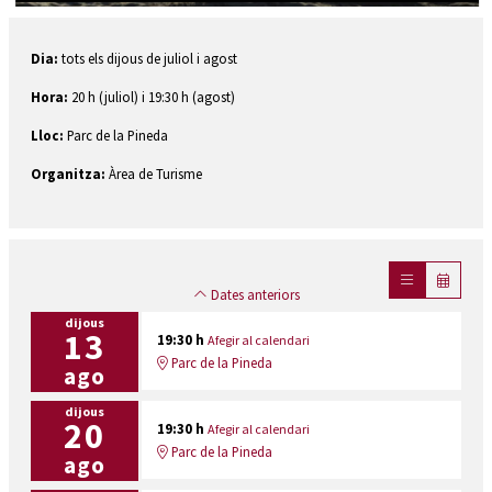
Diapositiva 2 de 2: Una parella corre per la platja de l'Estartit | © Jordi Renart
Dia:
tots els dijous de juliol i agost
Hora:
20 h (juliol) i 19:30 h (agost)
Lloc:
Parc de la Pineda
Organitza:
Àrea de Turisme
Dates anteriors
dijous
13
19:30 h
Afegir al calendari
Parc de la Pineda
ago
dijous
20
19:30 h
Afegir al calendari
Parc de la Pineda
ago