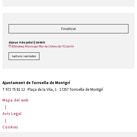
Finalitzat
dijous 9 de juliol
|
18:00 h
Biblioteca Municipal Mar de Llibres de l'Estartit
Lectura i xerrades
Ajuntament de Torroella de Montgrí
T 972 75 81 12 · Plaça de la Vila, 1 · 17257 Torroella de Montgrí
Mapa del web
|
Avís Legal
|
Cookies
|