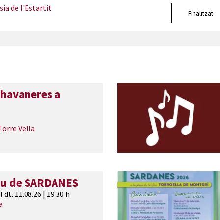
ia de l'Estartit
Finalitzat
havaneres a
orre Vella
tiu de SARDANES
l dt. 11.08.26
|
19:30 h
a