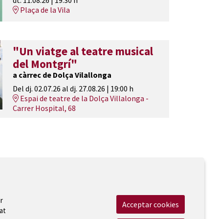
Plaça de la Vila
"Un viatge al teatre musical
del Montgrí"
a càrrec de Dolça Vilallonga
Del dj. 02.07.26
al dj. 27.08.26
|
19:00 h
Espai de teatre de la Dolça Villalonga -
Carrer Hospital, 68
r
Acceptar cookies
at
 Legal
|
Cookies
|
Contactar
|
Accessibilitat