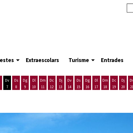
festes
Extraescolars
Turisme
Entrades
Dv
Ds
Dg
Dl
Dm
Dc
Dj
Dv
Ds
Dg
Dl
Dm
Dc
Dj
D
7
8
9
10
11
12
13
14
15
16
17
18
19
20
2
'agost
es 5 d'agost
ijous 6 d'agost
Divendres 7 d'agost
Dissabte 8 d'agost
Diumenge 9 d'agost
Dilluns 10 d'agost
Dimarts 11 d'agost
Dimecres 12 d'agost
Dijous 13 d'agost
Divendres 14 d'agost
Dissabte 15 d'agost
Diumenge 16 d'agost
Dilluns 17 d'agost
Dimarts 18 d'ago
Dimecres 19
Dijous