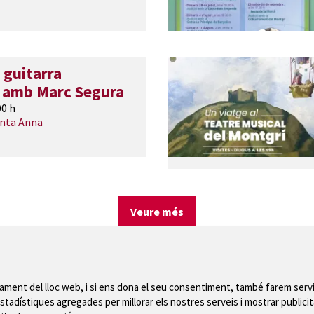
 guitarra
 amb Marc Segura
00 h
anta Anna
Veure més
nament del lloc web, i si ens dona el seu consentiment, també farem servi
stadístiques agregades per millorar els nostres serveis i mostrar publicit
Mapa del web
|
Avís