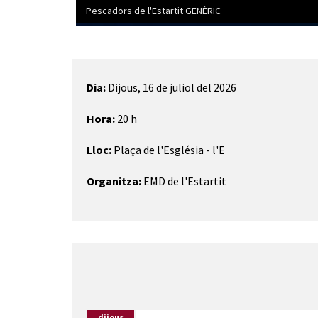
Pescadors de l'Estartit GENÈRIC
Diapositiva 1 de 2: Pescadors de l'Estartit GENÈRIC
Dia:
Dijous, 16 de juliol del 2026
Hora:
20 h
Lloc:
Plaça de l'Església - l'E
Organitza:
EMD de l'Estartit
dijous