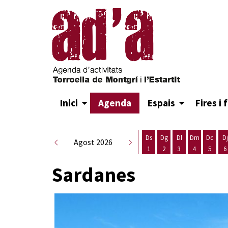
Inici
Agenda
Espais
Fires i 
Ds
Dg
Dl
Dm
Dc
Dj
Agost 2026
1
2
3
4
5
6
Dissabte 1 d'agost
Diumenge 2 d'agost
Dilluns 3 d'agost
Dimarts 4 d
Dimecr
D
Sardanes