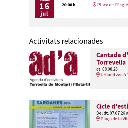
16
20:00 h
Plaça de l'Esglés
jul
Activitats relacionades
Cantada d'
Torrevella
ds. 08.08.26
Urbanització T
Cicle d'es
Del dt. 07.07.26
a
Plaça de la Vil